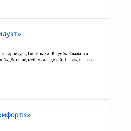
2)21-19-15
илуэт»
ные гарнитуры, Гостиные и ТВ-тумбы, Спальни и
еробы, Детские, мебель для детей, Шкафы, шкафы-
омфортis»