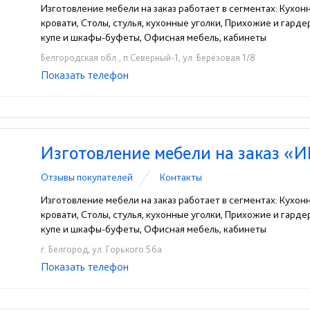
Изготовление мебели на заказ работает в сегментах: Кухон
кровати, Столы, стулья, кухонные уголки, Прихожие и гард
купе и шкафы-буфеты, Офисная мебель, кабинеты
Белгородская обл., п.Северный-1, ул. Берёзовая 1/8
Показать телефон
+7(4722)20-25-51
+7(4722)20-25-50
+7(472
☎
☎
☎
Изготовление мебели на заказ «И
Отзывы покупателей
Контакты
Изготовление мебели на заказ работает в сегментах: Кухон
кровати, Столы, стулья, кухонные уголки, Прихожие и гард
купе и шкафы-буфеты, Офисная мебель, кабинеты
г. Белгород, ул. Горького 56а
Показать телефон
+7-903-642-53-39
☎