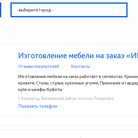
- выберите город -
Изготовление мебели на заказ «И
Отзывы покупателей
Контакты
Изготовление мебели на заказ работает в сегментах: Кухон
кровати, Столы, стулья, кухонные уголки, Прихожие и гард
купе и шкафы-буфеты
г. Белгород, Яковлевский район, поселок Томаровка
Показать телефон
+7-910-325-53-86
☎