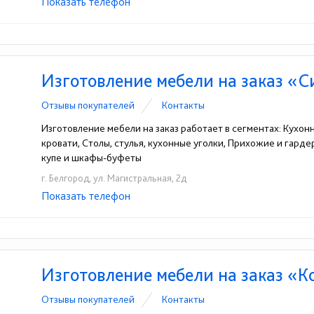
Показать телефон
+7(4722)21-51-80
+7(4722)21-54-98
+7(472
☎
☎
☎
Изготовление мебели на заказ «С
Отзывы покупателей
Контакты
Изготовление мебели на заказ работает в сегментах: Кухон
кровати, Столы, стулья, кухонные уголки, Прихожие и гард
купе и шкафы-буфеты
г. Белгород, ул. Магистральная, 2д
Показать телефон
+7-910-741-42-86
+7(4722)36-42-86
☎
☎
Изготовление мебели на заказ «К
Отзывы покупателей
Контакты