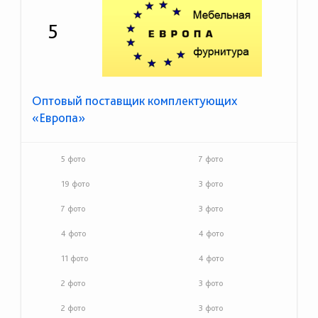
5
Оптовый поставщик комплектующих
«Европа»
5 фото
7 фото
19 фото
3 фото
7 фото
3 фото
4 фото
4 фото
11 фото
4 фото
2 фото
3 фото
2 фото
3 фото