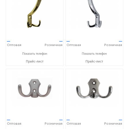
—
—
—
—
Оптовая
Розничная
Оптовая
Розничная
+7(812)313-15-54
+7(812)313-15-54
Показать телефон
Показать телефон
Прайс-лист
Прайс-лист
—
—
—
—
Оптовая
Розничная
Оптовая
Розничная