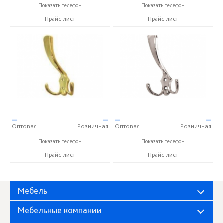
+7(812)313-15-54
+7(812)313-15-54
Показать телефон
Показать телефон
Прайс-лист
Прайс-лист
—
—
—
—
Оптовая
Розничная
Оптовая
Розничная
+7(812)313-15-54
+7(812)313-15-54
Показать телефон
Показать телефон
Прайс-лист
Прайс-лист
Мебель
Мебельные компании