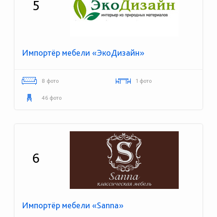
5
Импортёр мебели «ЭкоДизайн»
8 фото
1 фото
46 фото
6
Импортёр мебели «Sanna»