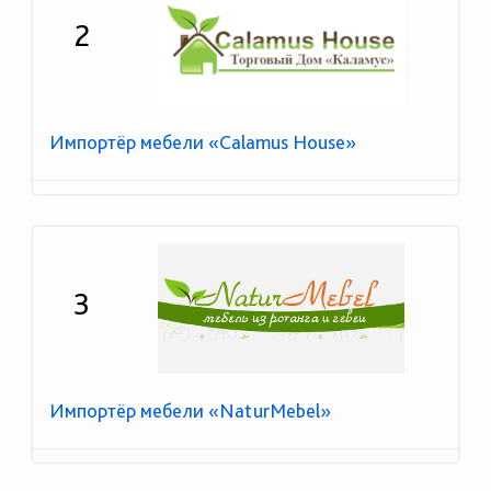
2
Импортёр мебели «Calamus House»
3
Импортёр мебели «NaturMebel»