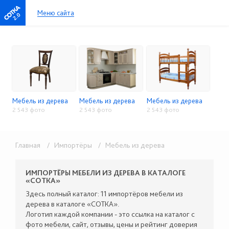
Меню сайта
2.0
Мебель из дерева
Мебель из дерева
Мебель из дерева
2 543 фото
2 543 фото
2 543 фото
Главная
/ Импортёры
/ Мебель из дерева
ИМПОРТЁРЫ МЕБЕЛИ ИЗ ДЕРЕВА В КАТАЛОГЕ
«СОТКА»
Здесь полный каталог: 11 импортёров мебели из
дерева в каталоге «СОТКА».
Логотип каждой компании - это ссылка на каталог с
фото мебели, сайт, отзывы, цены и рейтинг доверия