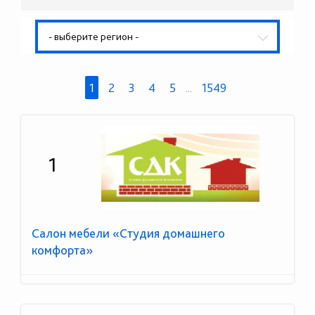
- выберите регион -
1
2
3
4
5
...
1549
1
Салон мебели «Студия домашнего
комфорта»