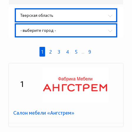
Тверская область
- выберите город -
1
2
3
4
5
...
9
1
Салон мебели «Ангстрем»