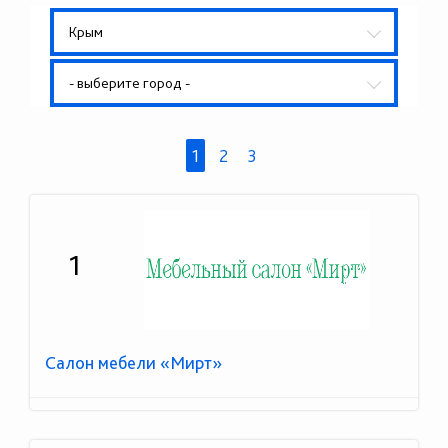
Крым
- выберите город -
1
2
3
1
Салон мебели «Мирт»