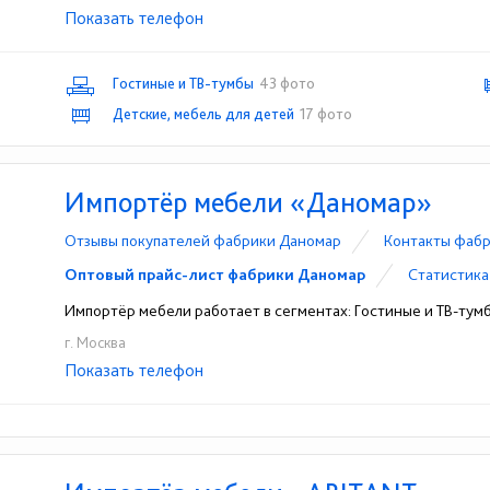
Показать телефон
+7 (812) 640-88-56
☎
Гостиные и ТВ-тумбы
43 фото
Детские, мебель для детей
17 фото
Импортёр мебели «Даномар»
Отзывы покупателей фабрики Даномар
Контакты фаб
Оптовый прайс-лист фабрики Даномар
Статистика
Импортёр мебели работает в сегментах: Гостиные и ТВ-тум
г. Москва
Показать телефон
+7(495) 648-62-72
☎