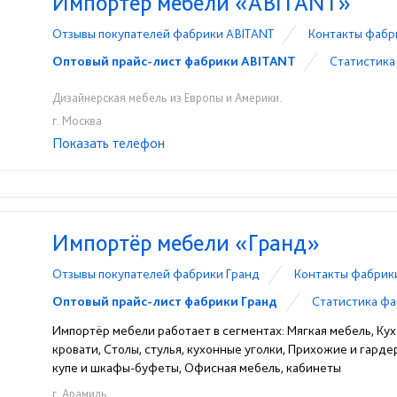
Импортёр мебели «ABITANT»
Отзывы покупателей фабрики ABITANT
Контакты фабр
Оптовый прайс-лист фабрики ABITANT
Статистика
Дизайнерская мебель из Европы и Америки.
г. Москва
Показать телефон
+7 (499) 707-99-07
+7 (800) 700-85-59
☎
☎
Импортёр мебели «Гранд»
Отзывы покупателей фабрики Гранд
Контакты фабрик
Оптовый прайс-лист фабрики Гранд
Статистика фа
Импортёр мебели работает в сегментах: Мягкая мебель, Кух
кровати, Столы, стулья, кухонные уголки, Прихожие и гард
купе и шкафы-буфеты, Офисная мебель, кабинеты
г. Арамиль