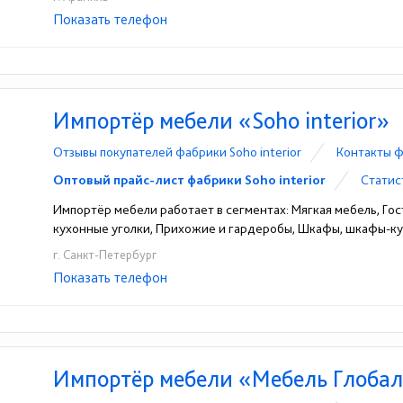
Показать телефон
+7(343)2690708
+7(34374)30644
☎
☎
Импортёр мебели «Soho interior»
Отзывы покупателей фабрики Soho interior
Контакты ф
Оптовый прайс-лист фабрики Soho interior
Статис
Импортёр мебели работает в сегментах: Мягкая мебель, Гост
кухонные уголки, Прихожие и гардеробы, Шкафы, шкафы-к
г. Санкт-Петербург
Показать телефон
+7 (812) 642-48-89
☎
Импортёр мебели «Мебель Глоба