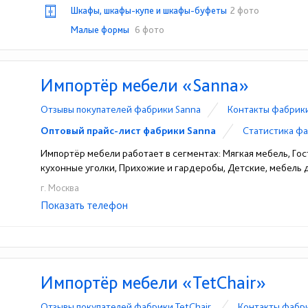
Шкафы, шкафы-купе и шкафы-буфеты
2 фото
Малые формы
6 фото
Импортёр мебели «Sanna»
Отзывы покупателей фабрики Sanna
Контакты фабрик
Оптовый прайс-лист фабрики Sanna
Статистика фа
Импортёр мебели работает в сегментах: Мягкая мебель, Гост
кухонные уголки, Прихожие и гардеробы, Детские, мебель 
г. Москва
Показать телефон
+7-495-772-82-04
+7-800-775-72-13
☎
☎
Импортёр мебели «TetChair»
Отзывы покупателей фабрики TetChair
Контакты фабри