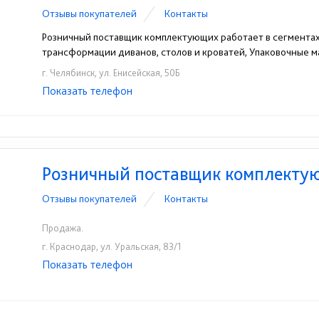
Отзывы покупателей
Контакты
Розничный поставщик комплектующих работает в сегментах
трансформации диванов, столов и кроватей, Упаковочные 
г. Челябинск, ул. Енисейская, 50Б
Показать телефон
+7(351)220-31-22
+7(351)223-17-19
☎
☎
Розничный поставщик комплекту
Отзывы покупателей
Контакты
Продажа.
г. Краснодар, ул. Уральская, 83/1
Показать телефон
+7(861)210-90-97
8(918)967-97-38
☎
☎