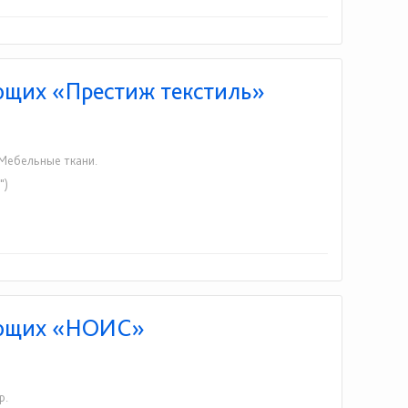
ющих «Престиж текстиль»
 Мебельные ткани.
")
ующих «НОИС»
р.