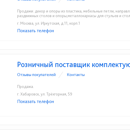
Продажи: декор и опоры из пластика, мебельные петли, направ
раздвижных столов и опоры,металлокаркасы для стульев и стол
г. Москва, ул. Иркутская, д.11, корп.1
Показать телефон
+7-495-462-47-71
+7-495-462-32-05
☎
☎
Розничный поставщик комплекту
Отзывы покупателей
Контакты
Продажа.
г. Хабаровск, ул. Трёхгорная, 59
Показать телефон
+7(4212)73-02-06
☎