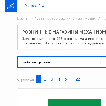
Меню сайта
2.0
Главная
/ Розничные поставщики комплектующих
/ Мет
РОЗНИЧНЫЕ МАГАЗИНЫ МЕХАНИЗМО
Здесь полный каталог: 215 розничных магазинов меха
Логотип каждой компании - это ссылка на подробную 
- выберите регион -
Страница:
1
2
3
4
5
...
22