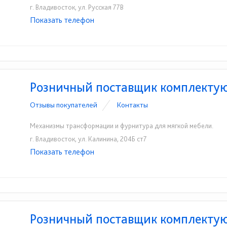
г. Владивосток, ул. Русская 77В
Показать телефон
+7(423)231-71-23
☎
Розничный поставщик комплекту
Отзывы покупателей
Контакты
Механизмы трансформации и фурнитура для мягкой мебели.
г. Владивосток, ул. Калинина, 204Б ст7
Показать телефон
+7(423)292-10-05
☎
Розничный поставщик комплекту