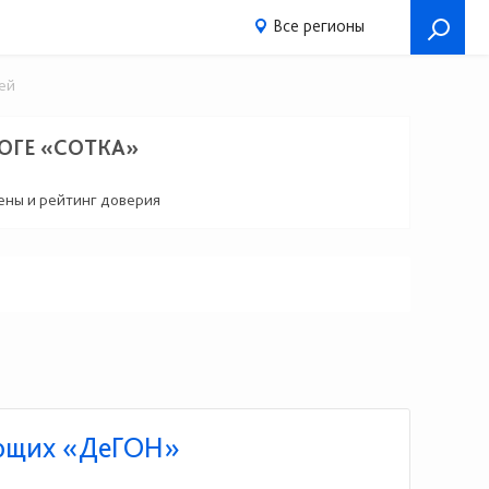
Все регионы
ей
ОГЕ «СОТКА»
цены и рейтинг доверия
ующих «ДеГОН»