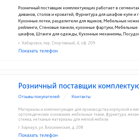
Розничный поставщик комплектующих работает в сегмента
диванов, столов и кроватей, Фурнитура для шкафов-купе и 
Кухонные лотки, разделители для ящиков, Мебельные ножки
рейлинги, Стеновые панели, кухонные фартуки, Мебельные 
шкафов, Штанги для одежды, Кухонные механизмы, Посуд
г. Хабаровск, пер. Спортивный, 4, оф. 209
Показать телефон
+7(4212)45-98-98
+7(4212) 68-24-32
☎
☎
Розничный поставщик комплекту
Отзывы покупателей
Контакты
Материалы и комплектующие для производства корпусной и мяг
ортопедические основания, мебельные ткани, фурнитура, механ
стежка, нетканые материалы для мягкой мебели.
г. Барнаул, ул. Власихинская, д. 208
Показать телефон
+7 (3852) 99-15-09
☎