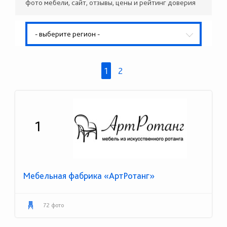
фото мебели, сайт, отзывы, цены и рейтинг доверия
- выберите регион -
1
2
1
Мебельная фабрика «АртРотанг»
72 фото