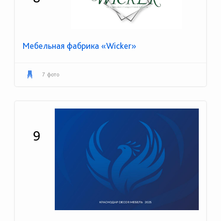
Мебельная фабрика «Wicker»
7 фото
9