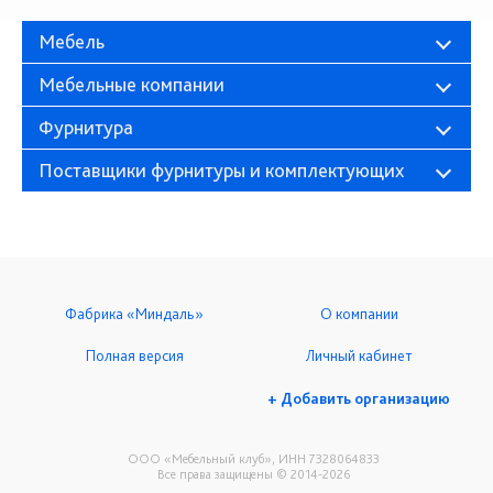
Мебель
Мебельные компании
Фурнитура
Поставщики фурнитуры и комплектующих
Фабрика «Миндаль»
О компании
Полная версия
Личный кабинет
+ Добавить организацию
ООО «Мебельный клуб», ИНН 7328064833
Все права защищены © 2014-2026