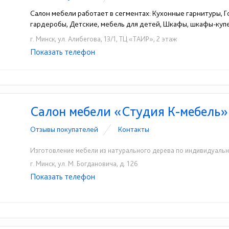
Салон мебели работает в сегментах: Кухонные гарнитуры, Г
гардеробы, Детские, мебель для детей, Шкафы, шкафы-куп
г. Минск, ул. Алибегова, 13/1, ТЦ «ТАИР», 2 этаж
Показать телефон
+375 (29) 175-31-15
+375 (17) 396-98-66
☎
☎
Салон мебели «Студия К-мебель»
Отзывы покупателей
Контакты
Изготовление мебели из натурального дерева по индивидуальн
г. Минск, ул. М. Богдановича, д. 126
Показать телефон
+375 (29) 390-70-40
+375 (44) 710-59-95
☎
☎