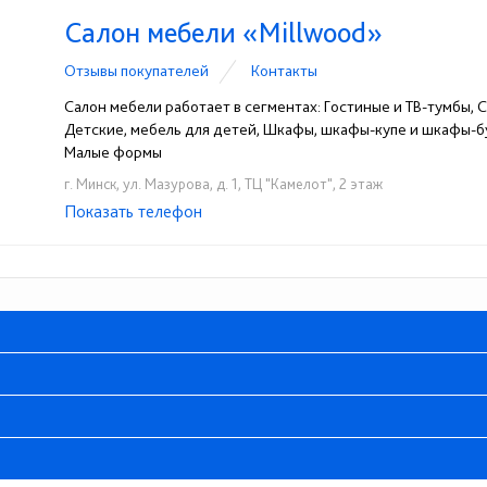
Салон мебели «Millwood»
Отзывы покупателей
Контакты
Салон мебели работает в сегментах: Гостиные и ТВ-тумбы, Сп
Детские, мебель для детей, Шкафы, шкафы-купе и шкафы-бу
Малые формы
г. Минск, ул. Мазурова, д. 1, ТЦ "Камелот", 2 этаж
Показать телефон
+375 (29) 610-22-44
☎