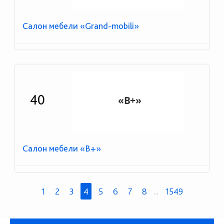
Салон мебели «Grand-mobili»
40
Салон мебели «B+»
1
2
3
4
5
6
7
8
...
1549