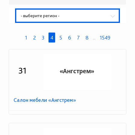
- выберите регион -
1
2
3
4
5
6
7
8
...
1549
31
Салон мебели «Ангстрем»