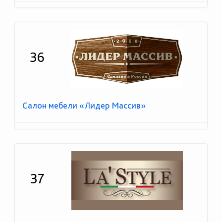
36
Салон мебели «Лидер Массив»
37