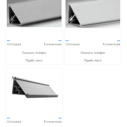
—
—
—
—
Оптовая
Розничная
Оптовая
Розничная
+7(812)313-15-54
+7(812)313-15-54
Показать телефон
Показать телефон
Прайс-лист
Прайс-лист
—
—
Оптовая
Розничная