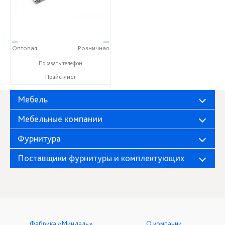
—
—
Оптовая
Розничная
+7(812) 380-66-86
Показать телефон
Прайс-лист
Мебель
Мебельные компании
Фурнитура
Поставщики фурнитуры и комплектующих
Фабрика «Миндаль»
О компании