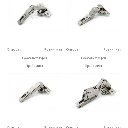
—
—
—
—
Оптовая
Розничная
Оптовая
Розничная
+7(812) 380-66-86
+7(812) 380-66-86
Показать телефон
Показать телефон
Прайс-лист
Прайс-лист
—
—
—
—
Оптовая
Розничная
Оптовая
Розничная