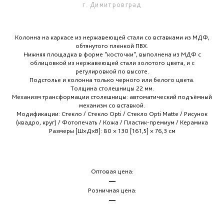
г. Димитровград
Колонна на каркасе из нержавеющей стали со вставками из МДФ,
обтянутого пленкой ПВХ.
Нижняя площадка в форме "косточки", выполнена из МДФ с
облицовкой из нержавеющей стали золотого цвета, и с
регулировкой по высоте.
Подстолье и колонна только черного или белого цвета.
Толщина столешницы 22 мм.
Механизм трансформации столешницы: автоматический подъёмный
механизм со вставкой.
Модификации: Стекло / Стекло Opti / Стекло Opti Matte / Рисунок
(квадро, круг) / Фотопечать / Кожа / Пластик-премиум / Керамика
Размеры [Ш×Д×В]: 80 × 130 [161,5] × 76,3 см
Оптовая цена:
—
Розничная цена:
—