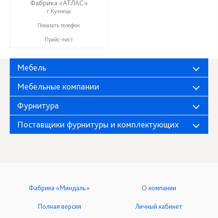
Фабрика «АТЛАС»
г.Кузнецк
+7 (937) 917-00-01
Показать телефон
Прайс-лист
Мебель
Мебельные компании
Фурнитура
Поставщики фурнитуры и комплектующих
Фабрика «Миндаль»
О компании
Полная версия
Личный кабинет