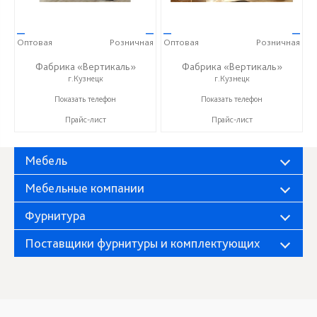
—
—
—
—
Оптовая
Розничная
Оптовая
Розничная
Фабрика «Вертикаль»
Фабрика «Вертикаль»
г.Кузнецк
г.Кузнецк
+7 (927) 38-059-88
+7 (927) 38-059-88
Показать телефон
Показать телефон
Прайс-лист
Прайс-лист
Мебель
Мебельные компании
Фурнитура
Поставщики фурнитуры и комплектующих