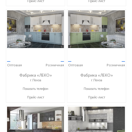
Прайс-лист
Прайс-лист
—
—
—
—
Оптовая
Розничная
Оптовая
Розничная
Фабрика «ЛЕКО»
Фабрика «ЛЕКО»
г.Пенза
г.Пенза
+7 (800) 222-93-90
+7 (800) 222-93-90
Показать телефон
Показать телефон
Прайс-лист
Прайс-лист