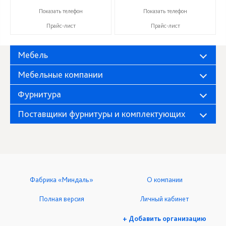
+7 (800) 222-93-90
+7 (800) 222-93-90
Показать телефон
Показать телефон
Прайс-лист
Прайс-лист
Мебель
Мебельные компании
Фурнитура
Поставщики фурнитуры и комплектующих
Фабрика «Миндаль»
О компании
Полная версия
Личный кабинет
+ Добавить организацию