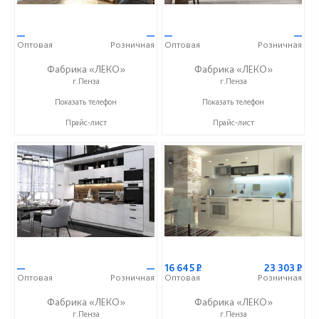
—
—
—
—
Оптовая
Розничная
Оптовая
Розничная
Фабрика «ЛЕКО»
Фабрика «ЛЕКО»
г.Пенза
г.Пенза
+7 (800) 222-93-90
+7 (800) 222-93-90
Показать телефон
Показать телефон
Прайс-лист
Прайс-лист
—
—
16 645
Р
23 303
Р
Оптовая
Розничная
Оптовая
Розничная
Фабрика «ЛЕКО»
Фабрика «ЛЕКО»
г.Пенза
г.Пенза