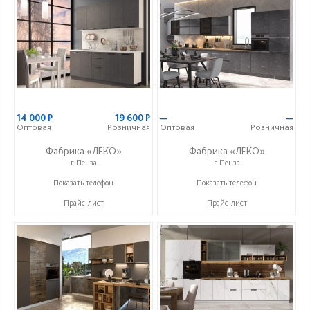
14 000
Р
19 600
Р
—
—
Оптовая
Розничная
Оптовая
Розничная
Фабрика «ЛЕКО»
Фабрика «ЛЕКО»
г.Пенза
г.Пенза
+7 (800) 222-93-90
+7 (800) 222-93-90
Показать телефон
Показать телефон
Прайс-лист
Прайс-лист