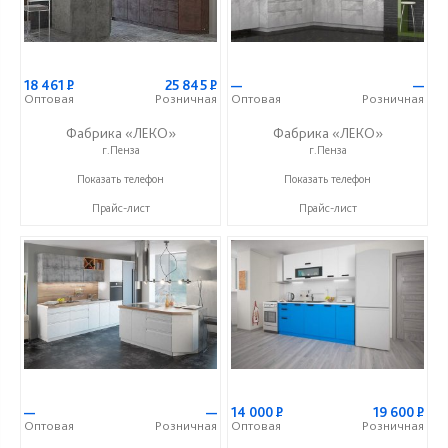
18 461
Р
25 845
Р
—
—
Оптовая
Розничная
Оптовая
Розничная
Фабрика «ЛЕКО»
Фабрика «ЛЕКО»
г.Пенза
г.Пенза
+7 (800) 222-93-90
+7 (800) 222-93-90
Показать телефон
Показать телефон
Прайс-лист
Прайс-лист
—
—
14 000
Р
19 600
Р
Оптовая
Розничная
Оптовая
Розничная