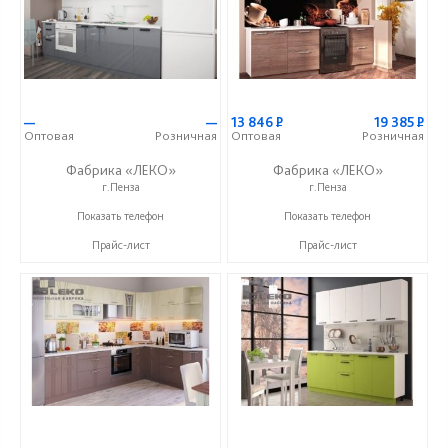
—
—
13 846
Р
19 385
Р
Оптовая
Розничная
Оптовая
Розничная
Фабрика «ЛЕКО»
Фабрика «ЛЕКО»
г.Пенза
г.Пенза
+7 (800) 222-93-90
+7 (800) 222-93-90
Показать телефон
Показать телефон
Прайс-лист
Прайс-лист