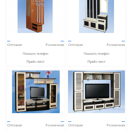
—
—
—
—
Оптовая
Розничная
Оптовая
Розничная
+7 (812) 327-78-92
+7 (812) 327-78-92
Показать телефон
Показать телефон
Прайс-лист
Прайс-лист
—
—
—
—
Оптовая
Розничная
Оптовая
Розничная