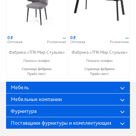
0
Р
—
0
Р
—
Оптовая
Розничная
Оптовая
Розничная
Фабрика «ТПК Мир Стульев»
Фабрика «ТПК Мир Стульев»
8 (927) 648-00-04
8 (927) 648-00-04
Показать телефон
Показать телефон
Страница фабрики
Страница фабрики
Прайс-лист
Прайс-лист
Мебель
Мебельные компании
Фурнитура
Поставщики фурнитуры и комплектующих