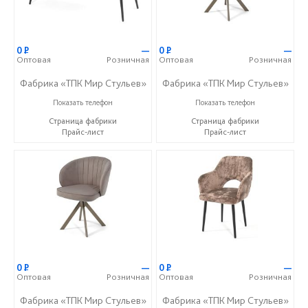
0
Р
—
0
Р
—
Оптовая
Розничная
Оптовая
Розничная
Фабрика «ТПК Мир Стульев»
Фабрика «ТПК Мир Стульев»
8 (927) 648-00-04
8 (927) 648-00-04
Показать телефон
Показать телефон
Страница фабрики
Страница фабрики
Прайс-лист
Прайс-лист
0
Р
—
0
Р
—
Оптовая
Розничная
Оптовая
Розничная
Фабрика «ТПК Мир Стульев»
Фабрика «ТПК Мир Стульев»