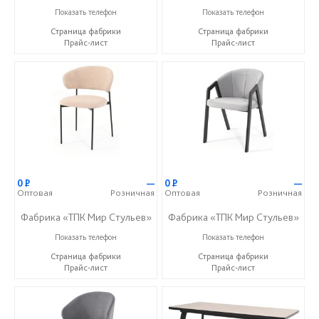
8 (927) 648-00-04
8 (927) 648-00-04
Показать телефон
Показать телефон
Страница фабрики
Страница фабрики
Прайс-лист
Прайс-лист
0
Р
—
0
Р
—
Оптовая
Розничная
Оптовая
Розничная
Фабрика «ТПК Мир Стульев»
Фабрика «ТПК Мир Стульев»
8 (927) 648-00-04
8 (927) 648-00-04
Показать телефон
Показать телефон
Страница фабрики
Страница фабрики
Прайс-лист
Прайс-лист