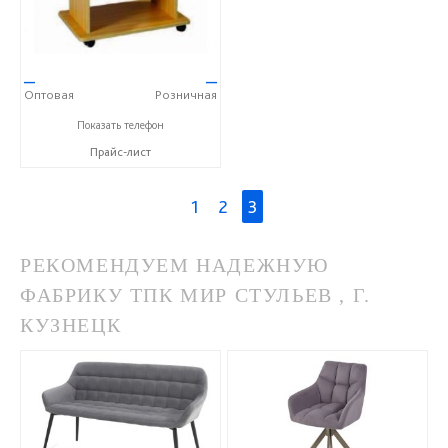
—
—
Оптовая
Розничная
+7 (812) 327-78-92
Показать телефон
Прайс-лист
1
2
3
РЕКОМЕНДУЕМ НАДЕЖНУЮ
ФАБРИКУ ТПК МИР СТУЛЬЕВ , Г.
КУЗНЕЦК