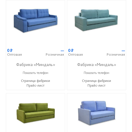
0
Р
—
0
Р
—
Оптовая
Розничная
Оптовая
Розничная
Фабрика «Миндаль»
Фабрика «Миндаль»
+7 (927) 630-62-82
+7 (927) 630-62-82
Показать телефон
Показать телефон
Страница фабрики
Страница фабрики
Прайс-лист
Прайс-лист