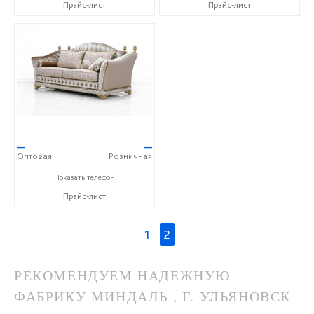
Прайс-лист
Прайс-лист
—
—
Оптовая
Розничная
+7 (495) 775-01-50
Показать телефон
Прайс-лист
1
2
РЕКОМЕНДУЕМ НАДЕЖНУЮ
ФАБРИКУ МИНДАЛЬ , Г. УЛЬЯНОВСК