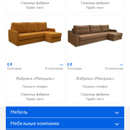
Страница фабрики
Страница фабрики
Прайс-лист
Прайс-лист
0
Р
—
0
Р
—
Оптовая
Розничная
Оптовая
Розничная
Фабрика «Миндаль»
Фабрика «Миндаль»
+7 (927) 630-62-82
+7 (927) 630-62-82
Показать телефон
Показать телефон
Страница фабрики
Страница фабрики
Прайс-лист
Прайс-лист
Мебель
Мебельные компании