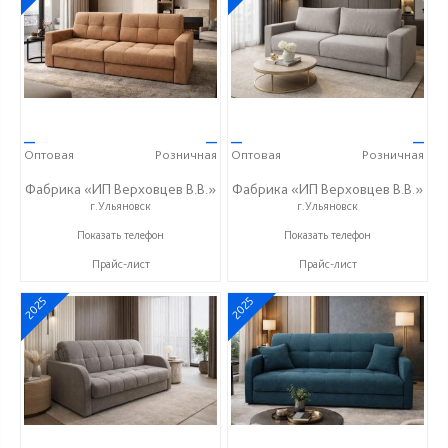
—
—
—
—
Оптовая
Розничная
Оптовая
Розничная
Фабрика «ИП Верховцев В.В.»
Фабрика «ИП Верховцев В.В.»
г.Ульяновск
г.Ульяновск
8-987-637-27-82
8-987-637-27-82
Показать телефон
Показать телефон
Прайс-лист
Прайс-лист
2025
2025