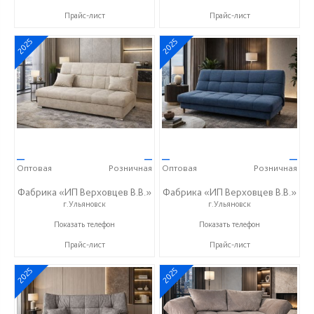
Прайс-лист
Прайс-лист
2025
2025
—
—
—
—
Оптовая
Розничная
Оптовая
Розничная
Фабрика «ИП Верховцев В.В.»
Фабрика «ИП Верховцев В.В.»
г.Ульяновск
г.Ульяновск
8-987-637-27-82
8-987-637-27-82
Показать телефон
Показать телефон
Прайс-лист
Прайс-лист
2025
2025