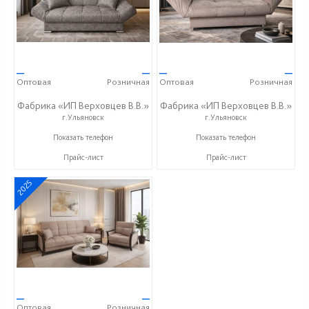
—
—
—
—
Оптовая
Розничная
Оптовая
Розничная
Фабрика «ИП Верховцев В.В.»
Фабрика «ИП Верховцев В.В.»
г.Ульяновск
г.Ульяновск
8-987-637-27-82
8-987-637-27-82
Показать телефон
Показать телефон
Прайс-лист
Прайс-лист
2025
—
—
Оптовая
Розничная