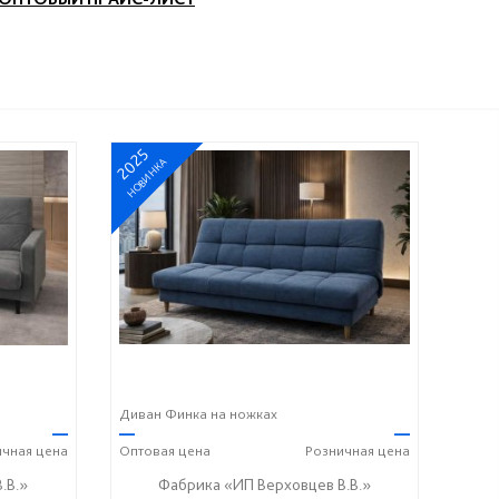
2025
НОВИНКА
Диван Финка на ножках
—
—
—
ичная
цена
Оптовая
цена
Розничная
цена
.В.»
Фабрика «ИП Верховцев В.В.»