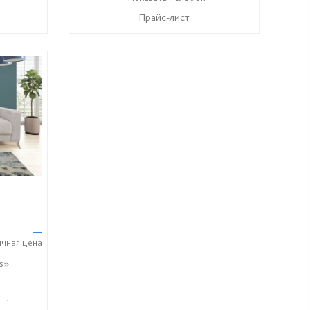
Прайс-лист
—
ичная
цена
s»
17) 612-77-76