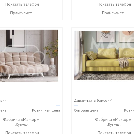
+7 (996) 219-29-77
Показать телефон
+7 (996) 219-29-77
Показать телефон
☎
☎
Прайс-лист
Прайс-лист
трик
Диван-тахта Элисон-1
—
—
ена
Розничная
цена
Оптовая
цена
Розн
Фабрика «Мажор»
Фабрика «Мажор»
г.Кузнецк
г.Кузнецк
) 611-98-99
Показать телефон
+7 (999) 610-99-95
+7 (999) 611-98-99
Показать телефон
+7 (9
☎
☎
☎