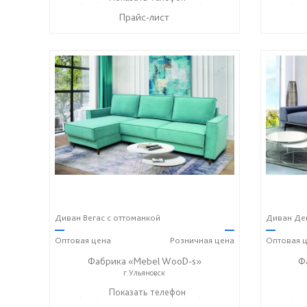
Прайс-лист
Диван Вегас с оттоманкой
Диван Ден
—
—
—
Оптовая
цена
Розничная
цена
Оптовая
ц
Фабрика «Mebel WooD-s»
Ф
г.Ульяновск
+7 (906) 140-08-08
Показать телефон
+7 (917) 612-77-76
+7 (906
☎
☎
☎