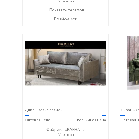
г.Ульяновск
8-987-637-27-82
Показать телефон
☎
Прайс-лист
Диван Элвис прямой
Диван Эл
—
—
—
Оптовая
цена
Розничная
цена
Оптовая
ц
Фабрика «BARHAT»
г.Ульяновск