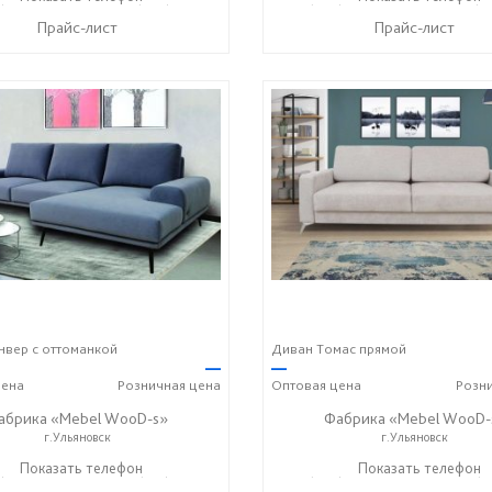
Прайс-лист
Прайс-лист
вер с оттоманкой
Диван Томас прямой
—
—
ена
Розничная
цена
Оптовая
цена
Розн
абрика «Mebel WooD-s»
Фабрика «Mebel WooD-
г.Ульяновск
г.Ульяновск
) 140-08-08
Показать телефон
+7 (917) 612-77-76
+7 (906) 140-08-08
Показать телефон
+7 (9
☎
☎
☎