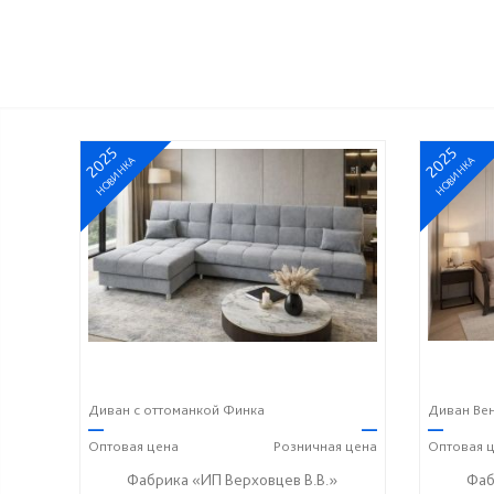
2025
2025
НОВИНКА
НОВИНКА
Диван с оттоманкой Финка
Диван Ве
—
—
—
Оптовая
цена
Розничная
цена
Оптовая
ц
Фабрика «ИП Верховцев В.В.»
Фаб