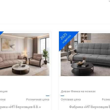
2025
НОВИНКА
неция
Диван Финка на ножках
—
—
ена
Розничная
цена
Оптовая
цена
Розн
рика «ИП Верховцев В.В.»
Фабрика «ИП Верховцев В