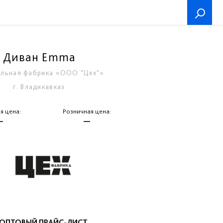
Диван Emma
льная фабрика «ООО "Цех"»
г. Владикавказ
я цена:
Розничная цена:
—
—
ОПТОВЫЙ ПРАЙС-ЛИСТ