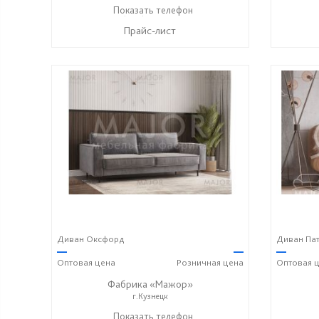
+7 (996) 219-29-77
Показать телефон
☎
Прайс-лист
Диван Оксфорд
Диван Па
—
—
—
Оптовая
цена
Розничная
цена
Оптовая
ц
Фабрика «Мажор»
г.Кузнецк
+7 (999) 611-98-99
Показать телефон
+7 (999) 610-99-95
+7 (999
☎
☎
☎