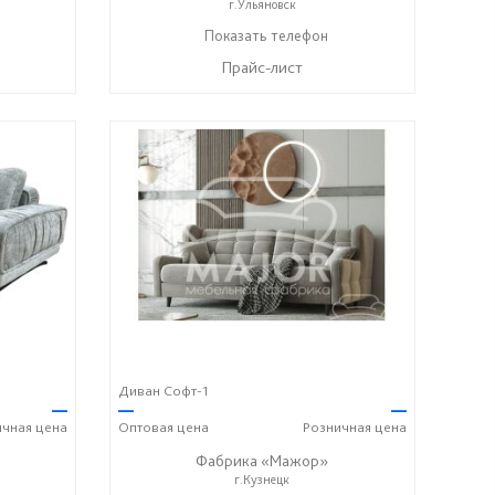
г.Ульяновск
8-987-637-27-82
Показать телефон
☎
Прайс-лист
Диван Софт-1
—
—
—
ичная
цена
Оптовая
цена
Розничная
цена
Фабрика «Мажор»
г.Кузнецк