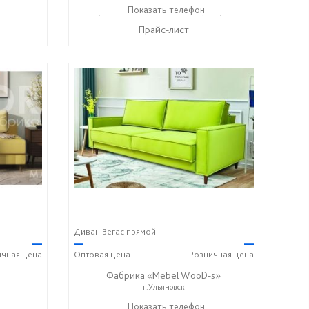
+7 (999) 611-98-99
Показать телефон
+7 (999) 610-99-95
☎
☎
Прайс-лист
Диван Вегас прямой
—
—
—
ичная
цена
Оптовая
цена
Розничная
цена
Фабрика «Mebel WooD-s»
г.Ульяновск
99) 610-99-95
+7 (906) 140-08-08
Показать телефон
+7 (917) 612-77-76
☎
☎