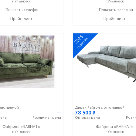
г.Ульяновск
г.Ульяновск
8-987-637-27-82
Показать телефон
8-987-637-27-82
Показать телефон
☎
☎
Прайс-лист
Прайс-лист
2025
НОВИНКА
вис прямой
Диван Райтон с оттоманкой
—
78 500
Р
ена
Розничная
цена
Оптовая
цена
Розн
Фабрика «BARHAT»
Фабрика «BARHAT»
г.Ульяновск
г.Ульяновск