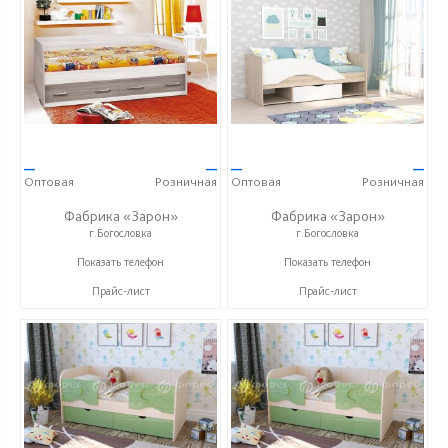
—
—
—
—
Оптовая
Розничная
Оптовая
Розничная
Фабрика «Зарон»
Фабрика «Зарон»
г.Богословка
г.Богословка
+7 (8412) 21-50-66
+7 (8412) 21-50-66
Показать телефон
Показать телефон
Прайс-лист
Прайс-лист