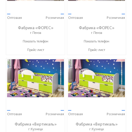
—
—
—
—
Оптовая
Розничная
Оптовая
Розничная
Фабрика «ФОРЕС»
Фабрика «ФОРЕС»
г.Пенза
г.Пенза
+7 (8412) 73-85-16
+7 (8412) 73-85-16
Показать телефон
Показать телефон
Прайс-лист
Прайс-лист
—
—
—
—
Оптовая
Розничная
Оптовая
Розничная
Фабрика «Вертикаль»
Фабрика «Вертикаль»
г.Кузнецк
г.Кузнецк