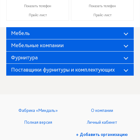
+7 (927) 38-059-88
+7 (927) 38-059-88
Показать телефон
Показать телефон
Прайс-лист
Прайс-лист
Мебель
Мебельные компании
Фурнитура
Поставщики фурнитуры и комплектующих
Фабрика «Миндаль»
О компании
Полная версия
Личный кабинет
+ Добавить организацию