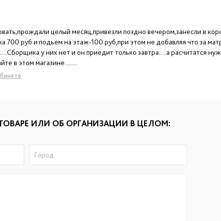
ровать,прождали целый месяц,привезли поздно вечером,занесли в кор
ка 700 руб и подьем на этаж-100 руб,при этом не добавляя что за ма
......Сборщика у них нет и он приедит только завтра.....а расчитатся н
 в этом магазине.........
абинете
.
ТОВАРЕ ИЛИ ОБ ОРГАНИЗАЦИИ В ЦЕЛОМ: