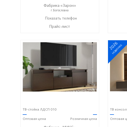
Фабрика «Зарон»
г.Богословка
+7 (8412) 21-50-66
Показать телефон
+7 (937
☎
☎
Прайс-лист
2026
НОВИНКА
ТВ-стойка ЛДСП 010
ТВ консол
—
—
—
Оптовая
цена
Розничная
цена
Оптовая
ц