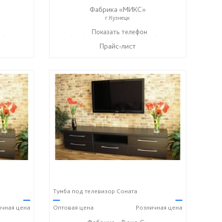
Фабрика «МИКС»
г.Кузнецк
7) 428-44-55
+7 (937) 423-36-37
Показать телефон
+7 (937) 428-44-55
☎
☎
Прайс-лист
Тумба под телевизор Соната
—
—
—
ичная
цена
Оптовая
цена
Розничная
цена