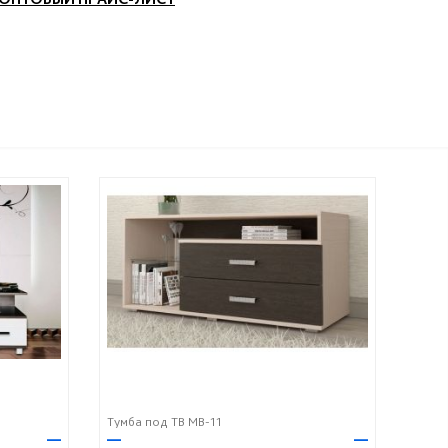
Тумба под ТВ МВ-11
—
—
—