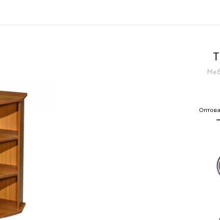
Т
Меб
Оптова