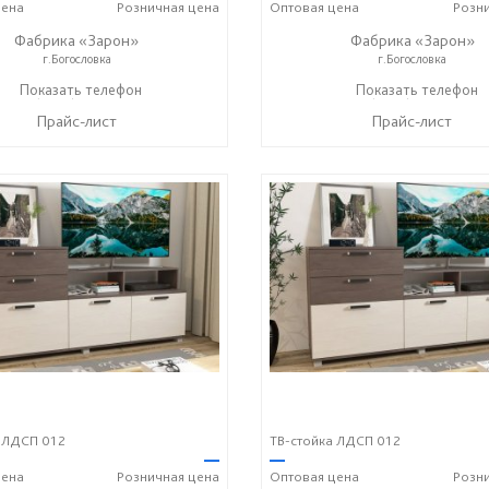
ена
Розничная
цена
Оптовая
цена
Розн
Фабрика «Зарон»
Фабрика «Зарон»
г.Богословка
г.Богословка
+7 (8412) 21-50-66
Показать телефон
+7 (8412) 21-50-66
Показать телефон
☎
☎
Прайс-лист
Прайс-лист
 ЛДСП 012
ТВ-стойка ЛДСП 012
—
—
ена
Розничная
цена
Оптовая
цена
Розн