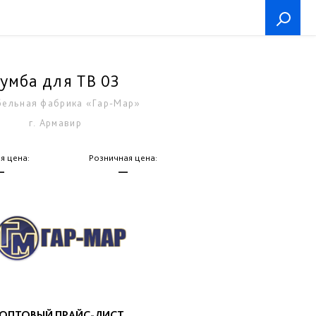
умба для ТВ 03
ельная фабрика «Гар-Мар»
г. Армавир
я цена:
Розничная цена:
—
—
ОПТОВЫЙ ПРАЙС-ЛИСТ