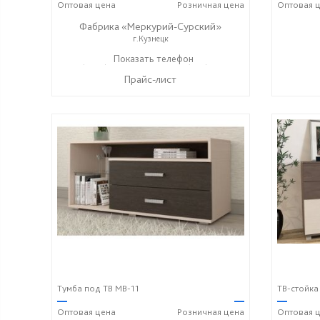
Оптовая
цена
Розничная
цена
Оптовая
ц
Фабрика «Меркурий-Сурский»
г.Кузнецк
+7 (8415) 73-05-06
Показать телефон
+7 (937) 400-89-79
☎
☎
Прайс-лист
Тумба под ТВ МВ-11
ТВ-стойка
—
—
—
Оптовая
цена
Розничная
цена
Оптовая
ц