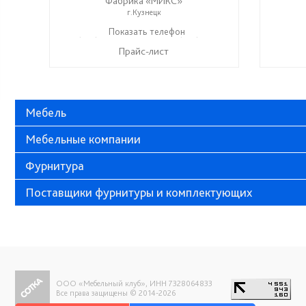
Фабрика «МИКС»
г.Кузнецк
+7 (937) 423-36-37
Показать телефон
+7 (937) 428-44-55
☎
☎
Прайс-лист
Мебель
Мебельные компании
Фурнитура
Поставщики фурнитуры и комплектующих
ООО «Мебельный клуб», ИНН 7328064833
Все права защищены © 2014-2026