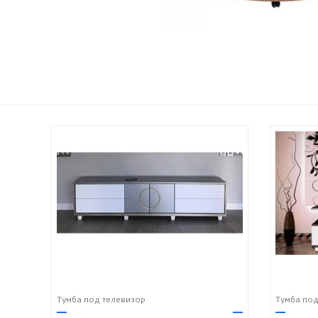
Тумба под телевизор
Тумба под
—
—
—