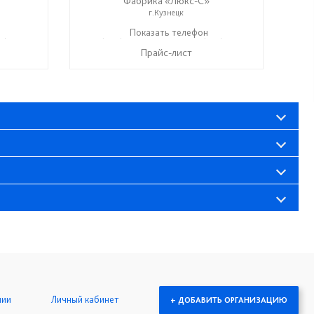
Фабрика «Люкс-С»
г.Кузнецк
7) 286-06-63
+ 7 (999) 748-11-11
Показать телефон
+7 (927) 286-06-63
☎
☎
Прайс-лист
нии
Личный кабинет
+ ДОБАВИТЬ ОРГАНИЗАЦИЮ