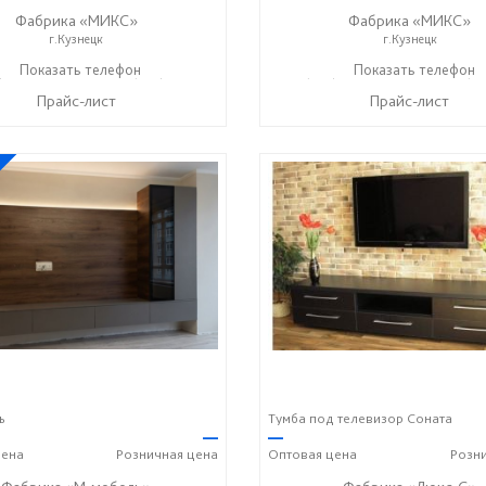
Фабрика «МИКС»
Фабрика «МИКС»
г.Кузнецк
г.Кузнецк
) 423-36-37
Показать телефон
+7 (937) 428-44-55
+7 (937) 423-36-37
Показать телефон
+7 (93
☎
☎
☎
Прайс-лист
Прайс-лист
ь
Тумба под телевизор Соната
—
—
ена
Розничная
цена
Оптовая
цена
Розн