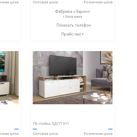
ичная
цена
Оптовая
цена
Розничная
цена
Фабрика «Зарон»
г.Богословка
+7 (8412) 21-50-66
Показать телефон
☎
Прайс-лист
ТВ-стойка ЛДСП 011
—
—
—
ичная
цена
Оптовая
цена
Розничная
цена