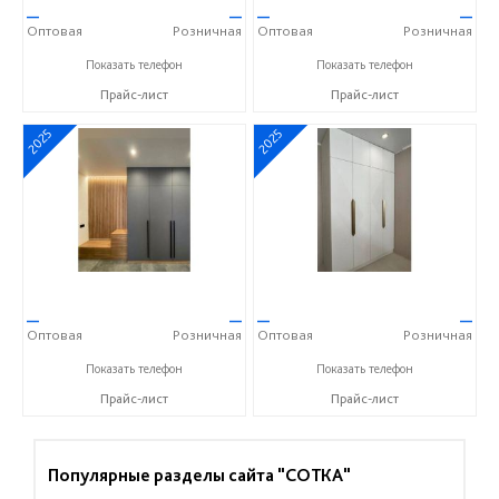
—
—
—
—
Оптовая
Розничная
Оптовая
Розничная
+7 (937) 423-36-37
+7 (937) 423-36-37
Показать телефон
Показать телефон
Прайс-лист
Прайс-лист
2025
2025
—
—
—
—
Оптовая
Розничная
Оптовая
Розничная
+7 (937) 423-36-37
+7 (937) 423-36-37
Показать телефон
Показать телефон
Прайс-лист
Прайс-лист
Популярные разделы сайта "СОТКА"