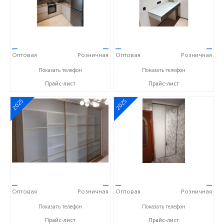
—
—
—
—
Оптовая
Розничная
Оптовая
Розничная
+7 (937) 423-36-37
+7 (937) 423-36-37
Показать телефон
Показать телефон
Прайс-лист
Прайс-лист
2025
2025
—
—
—
—
Оптовая
Розничная
Оптовая
Розничная
+7 (937) 423-36-37
+7 (937) 423-36-37
Показать телефон
Показать телефон
Прайс-лист
Прайс-лист