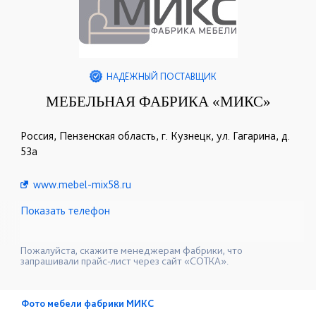
НАДЁЖНЫЙ ПОСТАВЩИК
МЕБЕЛЬНАЯ ФАБРИКА «МИКС»
Россия, Пензенская область, г. Кузнецк, ул. Гагарина, д.
53а
www.mebel-mix58.ru
Показать телефон
+7 (937) 423-36-37
+7 (937) 428-44-55
☎
☎
+7 (937) 415-11-10
☎
Пожалуйста, скажите менеджерам фабрики, что
запрашивали прайс-лист через сайт «СОТКА».
Фото мебели фабрики МИКС