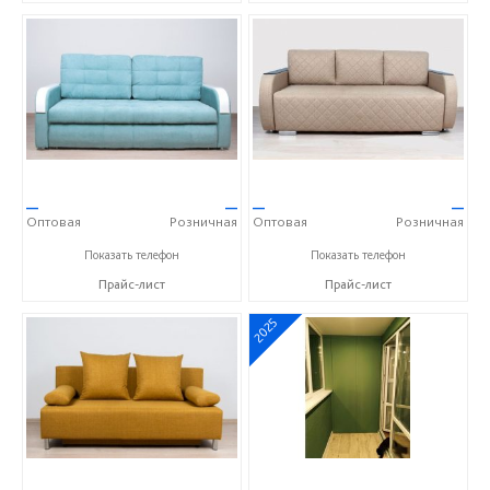
—
—
—
—
Оптовая
Розничная
Оптовая
Розничная
+7 (937) 423-36-37
+7 (937) 423-36-37
Показать телефон
Показать телефон
Прайс-лист
Прайс-лист
2025