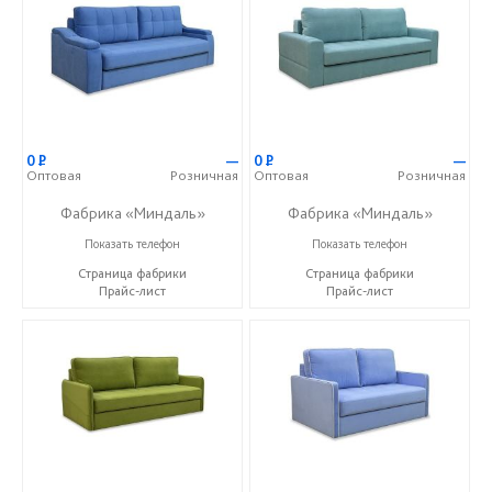
0
Р
—
0
Р
—
Оптовая
Розничная
Оптовая
Розничная
Фабрика «Миндаль»
Фабрика «Миндаль»
+7 (927) 630-62-82
+7 (927) 630-62-82
Показать телефон
Показать телефон
Страница фабрики
Страница фабрики
Прайс-лист
Прайс-лист