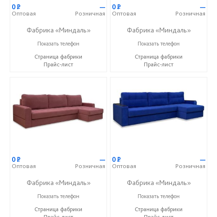
0
Р
—
0
Р
—
Оптовая
Розничная
Оптовая
Розничная
Фабрика «Миндаль»
Фабрика «Миндаль»
+7 (927) 630-62-82
+7 (927) 630-62-82
Показать телефон
Показать телефон
Страница фабрики
Страница фабрики
Прайс-лист
Прайс-лист
0
Р
—
0
Р
—
Оптовая
Розничная
Оптовая
Розничная
Фабрика «Миндаль»
Фабрика «Миндаль»
+7 (927) 630-62-82
+7 (927) 630-62-82
Показать телефон
Показать телефон
Страница фабрики
Страница фабрики