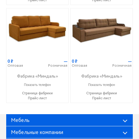
Прайс-лист
Прайс-лист
0
Р
—
0
Р
—
Оптовая
Розничная
Оптовая
Розничная
Фабрика «Миндаль»
Фабрика «Миндаль»
+7 (927) 630-62-82
+7 (927) 630-62-82
Показать телефон
Показать телефон
Страница фабрики
Страница фабрики
Прайс-лист
Прайс-лист
Мебель
Мебельные компании