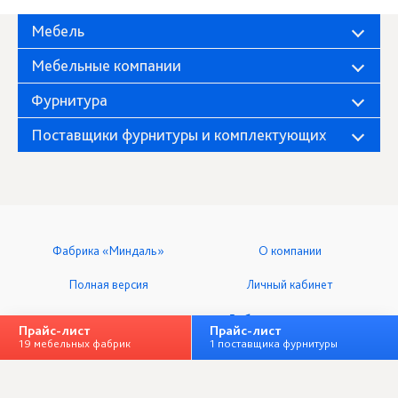
Мебель
Мебельные компании
Фурнитура
Поставщики фурнитуры и комплектующих
Фабрика «Миндаль»
О компании
Полная версия
Личный кабинет
+ Добавить организацию
Прайс-лист
Прайс-лист
19 мебельных фабрик
1 поставщика фурнитуры
ООО «Мебельный клуб», ИНН 7328064833
Все права защищены © 2014-2026