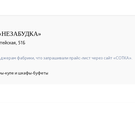
«НЕЗАБУДКА»
тейская, 51Б
джерам фабрики, что запрашивали прайс-лист через сайт «СОТКА».
афы-купе и шкафы-буфеты