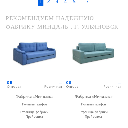
1
2
3
4
5
...
7
РЕКОМЕНДУЕМ НАДЕЖНУЮ
ФАБРИКУ МИНДАЛЬ , Г. УЛЬЯНОВСК
0
Р
—
0
Р
—
Оптовая
Розничная
Оптовая
Розничная
Фабрика «Миндаль»
Фабрика «Миндаль»
+7 (927) 630-62-82
+7 (927) 630-62-82
Показать телефон
Показать телефон
Страница фабрики
Страница фабрики
Прайс-лист
Прайс-лист