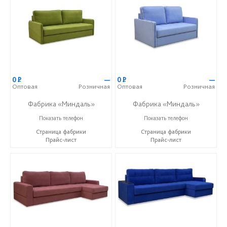
0
Р
—
0
Р
—
Оптовая
Розничная
Оптовая
Розничная
Фабрика «Миндаль»
Фабрика «Миндаль»
+7 (927) 630-62-82
+7 (927) 630-62-82
Показать телефон
Показать телефон
Страница фабрики
Страница фабрики
Прайс-лист
Прайс-лист