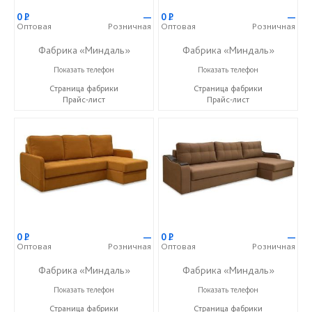
0
Р
—
0
Р
—
Оптовая
Розничная
Оптовая
Розничная
Фабрика «Миндаль»
Фабрика «Миндаль»
+7 (927) 630-62-82
+7 (927) 630-62-82
Показать телефон
Показать телефон
Страница фабрики
Страница фабрики
Прайс-лист
Прайс-лист
0
Р
—
0
Р
—
Оптовая
Розничная
Оптовая
Розничная
Фабрика «Миндаль»
Фабрика «Миндаль»
+7 (927) 630-62-82
+7 (927) 630-62-82
Показать телефон
Показать телефон
Страница фабрики
Страница фабрики