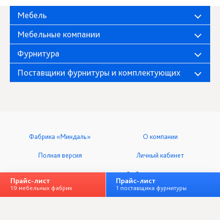
Мебель
Мебельные компании
Фурнитура
Поставщики фурнитуры и комплектующих
Фабрика «Миндаль»
О компании
Полная версия
Личный кабинет
+ Добавить организацию
Прайс-лист
Прайс-лист
19 мебельных фабрик
1 поставщика фурнитуры
ООО «Мебельный клуб», ИНН 7328064833
Все права защищены © 2014-2026