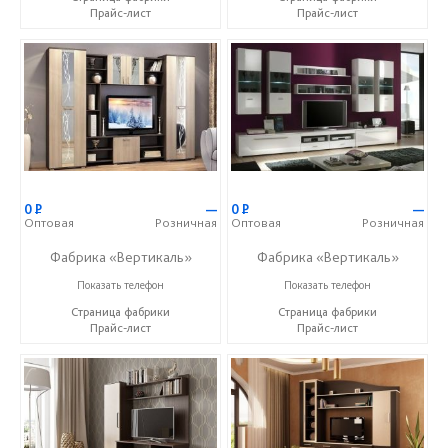
Прайс-лист
Прайс-лист
0
Р
—
0
Р
—
Оптовая
Розничная
Оптовая
Розничная
Фабрика «Вертикаль»
Фабрика «Вертикаль»
+7 (927) 38-059-88
+7 (927) 38-059-88
Показать телефон
Показать телефон
Страница фабрики
Страница фабрики
Прайс-лист
Прайс-лист