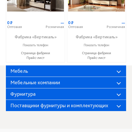
0
Р
—
0
Р
—
Оптовая
Розничная
Оптовая
Розничная
Фабрика «Вертикаль»
Фабрика «Вертикаль»
+7 (927) 38-059-88
+7 (927) 38-059-88
Показать телефон
Показать телефон
Страница фабрики
Страница фабрики
Прайс-лист
Прайс-лист
Мебель
Мебельные компании
Фурнитура
Поставщики фурнитуры и комплектующих