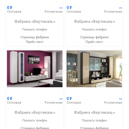
0
Р
—
0
Р
—
Оптовая
Розничная
Оптовая
Розничная
Фабрика «Вертикаль»
Фабрика «Вертикаль»
+7 (927) 38-059-88
+7 (927) 38-059-88
Показать телефон
Показать телефон
Страница фабрики
Страница фабрики
Прайс-лист
Прайс-лист
0
Р
—
0
Р
—
Оптовая
Розничная
Оптовая
Розничная
Фабрика «Вертикаль»
Фабрика «Вертикаль»
+7 (927) 38-059-88
+7 (927) 38-059-88
Показать телефон
Показать телефон
Страница фабрики
Страница фабрики