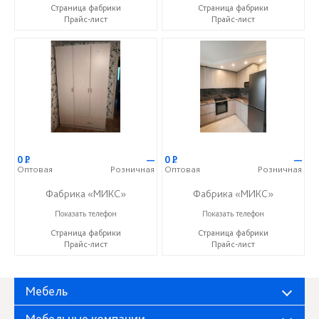
Страница фабрики
Страница фабрики
Прайс-лист
Прайс-лист
0
Р
—
0
Р
—
Оптовая
Розничная
Оптовая
Розничная
Фабрика «МИКС»
Фабрика «МИКС»
+7 (937) 423-36-37
+7 (937) 423-36-37
Показать телефон
Показать телефон
Страница фабрики
Страница фабрики
Прайс-лист
Прайс-лист
Мебель
Мебельные компании