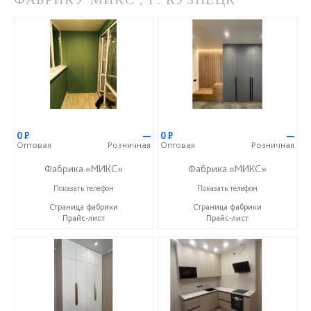
0
Р
—
0
Р
—
Оптовая
Розничная
Оптовая
Розничная
Фабрика «МИКС»
Фабрика «МИКС»
+7 (937) 423-36-37
+7 (937) 423-36-37
Показать телефон
Показать телефон
Страница фабрики
Страница фабрики
Прайс-лист
Прайс-лист