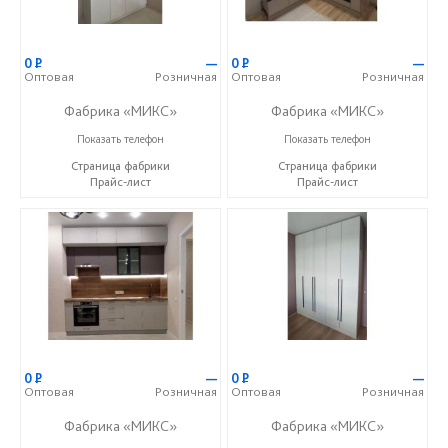
0
Р
—
0
Р
—
Оптовая
Розничная
Оптовая
Розничная
Фабрика «МИКС»
Фабрика «МИКС»
+7 (937) 423-36-37
+7 (937) 423-36-37
Показать телефон
Показать телефон
Страница фабрики
Страница фабрики
Прайс-лист
Прайс-лист
0
Р
—
0
Р
—
Оптовая
Розничная
Оптовая
Розничная
Фабрика «МИКС»
Фабрика «МИКС»