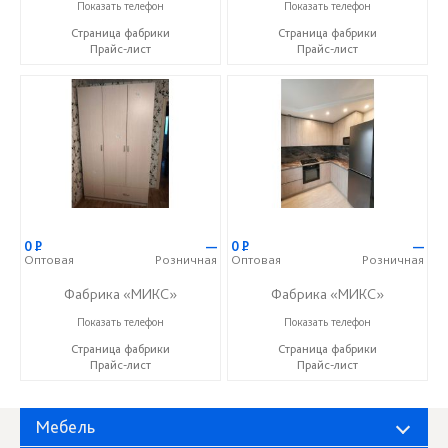
+7 (937) 423-36-37
+7 (937) 423-36-37
Показать телефон
Показать телефон
Страница фабрики
Страница фабрики
Прайс-лист
Прайс-лист
0
Р
—
0
Р
—
Оптовая
Розничная
Оптовая
Розничная
Фабрика «МИКС»
Фабрика «МИКС»
+7 (937) 423-36-37
+7 (937) 423-36-37
Показать телефон
Показать телефон
Страница фабрики
Страница фабрики
Прайс-лист
Прайс-лист
Мебель