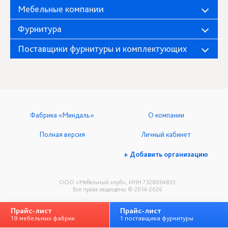
Мебельные компании
Фурнитура
Поставщики фурнитуры и комплектующих
Фабрика «Миндаль»
О компании
Полная версия
Личный кабинет
+ Добавить организацию
ООО «Мебельный клуб», ИНН 7328064833
Все права защищены © 2014-2026
Прайс-лист
Прайс-лист
19 мебельных фабрик
1 поставщика фурнитуры