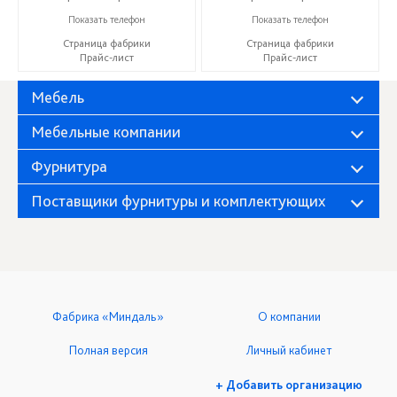
+7 (927) 38-059-88
+7 (927) 38-059-88
Показать телефон
Показать телефон
Страница фабрики
Страница фабрики
Прайс-лист
Прайс-лист
Мебель
Мебельные компании
Фурнитура
Поставщики фурнитуры и комплектующих
Фабрика «Миндаль»
О компании
Полная версия
Личный кабинет
+ Добавить организацию