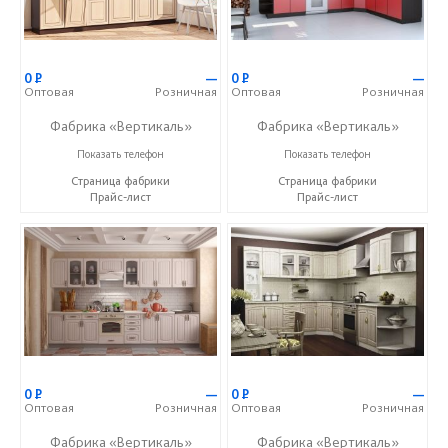
0
Р
—
0
Р
—
Оптовая
Розничная
Оптовая
Розничная
Фабрика «Вертикаль»
Фабрика «Вертикаль»
+7 (927) 38-059-88
+7 (927) 38-059-88
Показать телефон
Показать телефон
Страница фабрики
Страница фабрики
Прайс-лист
Прайс-лист
0
Р
—
0
Р
—
Оптовая
Розничная
Оптовая
Розничная
Фабрика «Вертикаль»
Фабрика «Вертикаль»