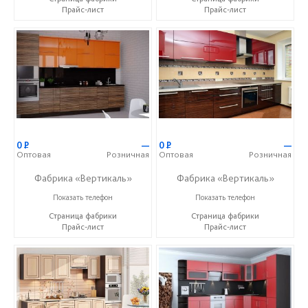
Прайс-лист
Прайс-лист
0
Р
—
0
Р
—
Оптовая
Розничная
Оптовая
Розничная
Фабрика «Вертикаль»
Фабрика «Вертикаль»
+7 (927) 38-059-88
+7 (927) 38-059-88
Показать телефон
Показать телефон
Страница фабрики
Страница фабрики
Прайс-лист
Прайс-лист