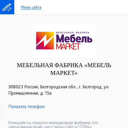
Меню сайта
2.0
МЕБЕЛЬНАЯ ФАБРИКА «МЕБЕЛЬ
МАРКЕТ»
308023 Россия, Белгородская обл., г. Белгород, ул.
Промышленная, д. 15а
Показать телефон
+7 (4722) 40-24-31
+7 (4722) 40-24-30
☎
☎
+7 (4722) 34-41-73
☎
Пожалуйста, скажите менеджерам фабрики, что
запрашивали прайс-лист через сайт «СОТКА».