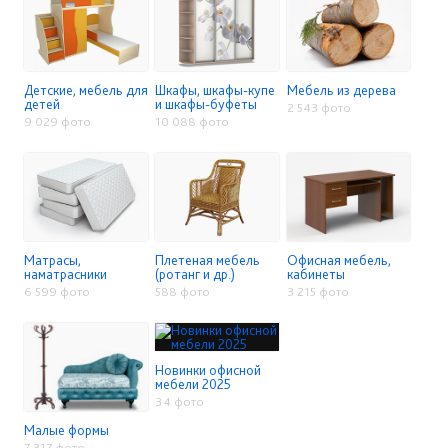
Детские, мебель для
Шкафы, шкафы-купе
Мебель из дерева
детей
и шкафы-буфеты
2 543 фото
9 029 фото
10 088 фото
Матрасы,
Плетеная мебель
Офисная мебель,
наматрасники
(ротанг и др.)
кабинеты
6 599 фото
588 фото
3 215 фото
Новинки офисной
мебели 2025
34 фото
Малые формы
7 317 фото