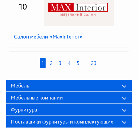
10
Салон мебели «MaxInterior»
1
2
3
4
5
...
23
Мебель
Мебельные компании
Фурнитура
Поставщики фурнитуры и комплектующих