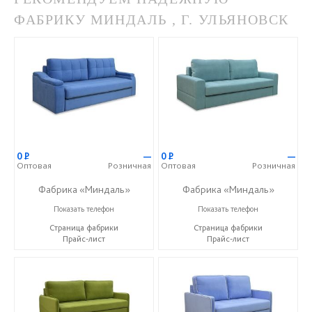
ФАБРИКУ МИНДАЛЬ , Г. УЛЬЯНОВСК
0
Р
—
0
Р
—
Оптовая
Розничная
Оптовая
Розничная
Фабрика «Миндаль»
Фабрика «Миндаль»
+7 (927) 630-62-82
+7 (927) 630-62-82
Показать телефон
Показать телефон
Страница фабрики
Страница фабрики
Прайс-лист
Прайс-лист