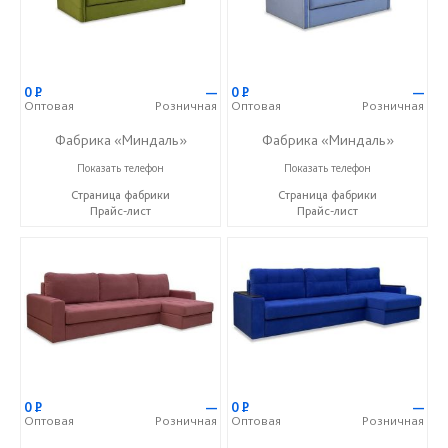
0
Р
—
0
Р
—
Оптовая
Розничная
Оптовая
Розничная
Фабрика «Миндаль»
Фабрика «Миндаль»
+7 (927) 630-62-82
+7 (927) 630-62-82
Показать телефон
Показать телефон
Страница фабрики
Страница фабрики
Прайс-лист
Прайс-лист
0
Р
—
0
Р
—
Оптовая
Розничная
Оптовая
Розничная