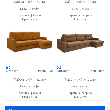
Фабрика «Миндаль»
Фабрика «Миндаль»
+7 (927) 630-62-82
+7 (927) 630-62-82
Показать телефон
Показать телефон
Страница фабрики
Страница фабрики
Прайс-лист
Прайс-лист
0
Р
—
0
Р
—
Оптовая
Розничная
Оптовая
Розничная
Фабрика «Миндаль»
Фабрика «Миндаль»
+7 (927) 630-62-82
+7 (927) 630-62-82
Показать телефон
Показать телефон
Страница фабрики
Страница фабрики
Прайс-лист
Прайс-лист