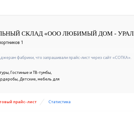
ЬНЫЙ СКЛАД «ООО ЛЮБИМЫЙ ДОМ - УРАЛ
портников 1
+7(343) 221-36-61
☎
джерам фабрики, что запрашивали прайс-лист через сайт «СОТКА».
уры, Гостиные и ТВ-тумбы,
гардеробы, Детские, мебель для
товый прайс-лист
Статистика