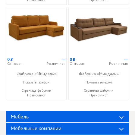
Прайс-лист
Прайс-лист
0
Р
—
0
Р
—
Оптовая
Розничная
Оптовая
Розничная
Фабрика «Миндаль»
Фабрика «Миндаль»
+7 (927) 630-62-82
+7 (927) 630-62-82
Показать телефон
Показать телефон
Страница фабрики
Страница фабрики
Прайс-лист
Прайс-лист
Мебель
Мебельные компании