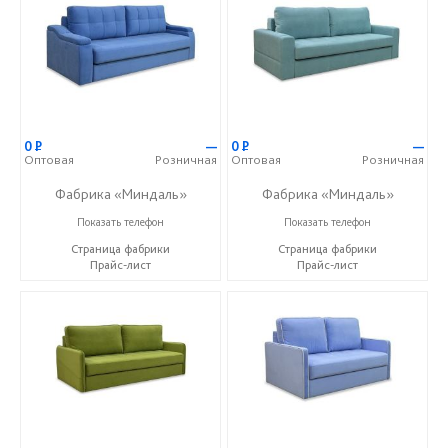
0
Р
—
0
Р
—
Оптовая
Розничная
Оптовая
Розничная
Фабрика «Миндаль»
Фабрика «Миндаль»
+7 (927) 630-62-82
+7 (927) 630-62-82
Показать телефон
Показать телефон
Страница фабрики
Страница фабрики
Прайс-лист
Прайс-лист