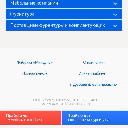
Мебельные компании
Фурнитура
Поставщики фурнитуры и комплектующих
Фабрика «Миндаль»
О компании
Полная версия
Личный кабинет
+ Добавить организацию
ООО «Мебельный клуб», ИНН 7328064833
Все права защищены © 2014-2026
Прайс-лист
Прайс-лист
19 мебельных фабрик
1 поставщика фурнитуры