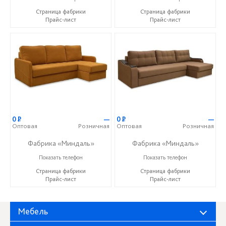
Страница фабрики
Страница фабрики
Прайс-лист
Прайс-лист
0
Р
—
0
Р
—
Оптовая
Розничная
Оптовая
Розничная
Фабрика «Миндаль»
Фабрика «Миндаль»
+7 (927) 630-62-82
+7 (927) 630-62-82
Показать телефон
Показать телефон
Страница фабрики
Страница фабрики
Прайс-лист
Прайс-лист
Мебель