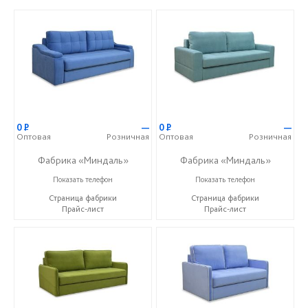
0
Р
—
0
Р
—
Оптовая
Розничная
Оптовая
Розничная
Фабрика «Миндаль»
Фабрика «Миндаль»
+7 (927) 630-62-82
+7 (927) 630-62-82
Показать телефон
Показать телефон
Страница фабрики
Страница фабрики
Прайс-лист
Прайс-лист