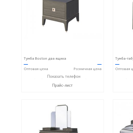
Тумба Boston два ящика
Тумба-таб
—
—
—
Оптовая
цена
Розничная
цена
Оптовая
ц
+7 (928) 229-52-42
Показать телефон
+7 (928) 158-33-84
+7 (928
☎
☎
☎
Прайс-лист