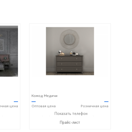
Комод Медичи
—
—
—
ичная
цена
Оптовая
цена
Розничная
цена
8) 158-33-84
+7 (928) 229-52-42
Показать телефон
+7 (928) 158-33-84
☎
☎
Прайс-лист