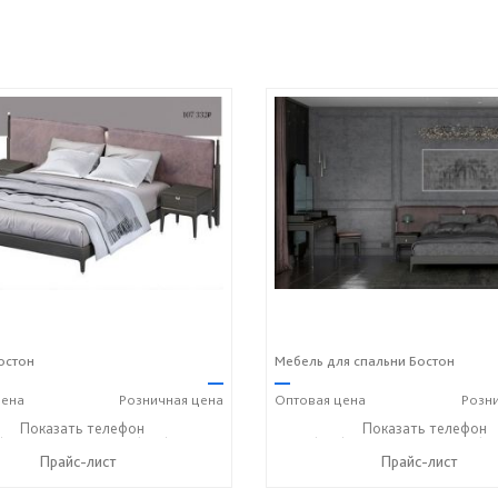
остон
Мебель для спальни Бостон
—
—
ена
Розничная
цена
Оптовая
цена
Розн
) 229-52-42
Показать телефон
+7 (928) 158-33-84
+7 (928) 229-52-42
Показать телефон
+7 (92
☎
☎
☎
Прайс-лист
Прайс-лист