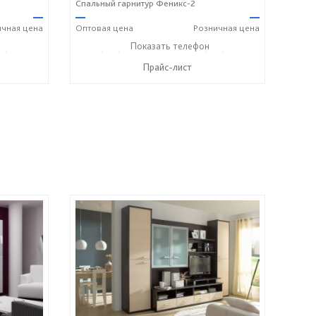
Спальный гарнитур Феникс-2
—
—
—
ичная
цена
Оптовая
цена
Розничная
цена
8) 158-33-84
+7 (928) 229-52-42
Показать телефон
+7 (928) 158-33-84
☎
☎
Прайс-лист