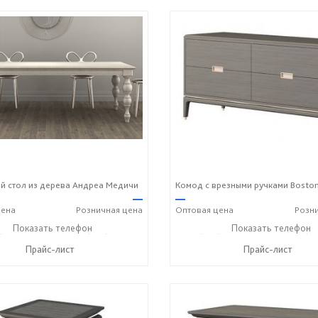
 стол из дерева Андреа Медичи
Комод с врезными ручками Bosto
—
—
ена
Розничная
цена
Оптовая
цена
Розн
) 229-52-42
Показать телефон
+7 (928) 158-33-84
+7 (928) 229-52-42
Показать телефон
+7 (92
☎
☎
☎
Прайс-лист
Прайс-лист