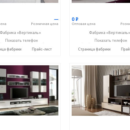
—
0
Р
ена
Розничная
цена
Оптовая
цена
Розн
Фабрика «Вертикаль»
Фабрика «Вертикаль
) 38-059-88
Показать телефон
+7 (927) 38-003-77
+7 (927) 38-059-88
Показать телефон
+7 (9
☎
☎
☎
ица фабрики
Прайс-лист
Страница фабрики
Прай