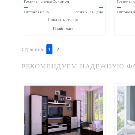
Гостиная стенка Соломон
Гостиная
—
—
—
Оптовая
цена
Розничная
цена
Оптовая
ц
+7 (928) 229-52-42
Показать телефон
+7 (928) 158-33-84
+7 (928
☎
☎
☎
Прайс-лист
Страница:
1
2
РЕКОМЕНДУЕМ НАДЕЖНУЮ ФАБ