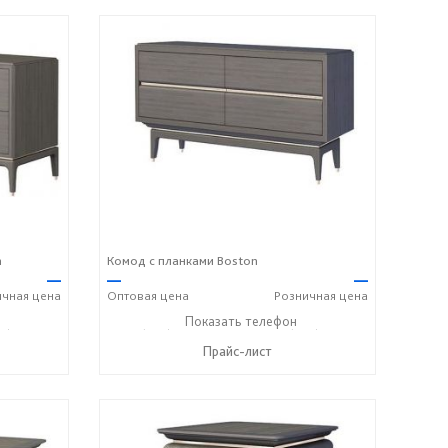
n
Комод с планками Boston
—
—
—
ичная
цена
Оптовая
цена
Розничная
цена
8) 158-33-84
+7 (928) 229-52-42
Показать телефон
+7 (928) 158-33-84
☎
☎
Прайс-лист