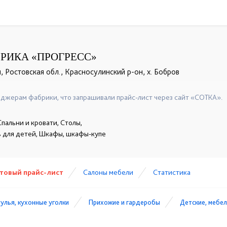
РИКА «ПРОГРЕСС»
, Ростовская обл., Красносулинский р-он, х. Бобров
+7 (928) 158-33-84
+7 (800) 707-80-25
☎
☎
джерам фабрики, что запрашивали прайс-лист через сайт «СОТКА».
пальни и кровати, Столы,
ь для детей, Шкафы, шкафы-купе
товый прайс-лист
Cалоны мебели
Статистика
тулья, кухонные уголки
Прихожие и гардеробы
Детские, мебел