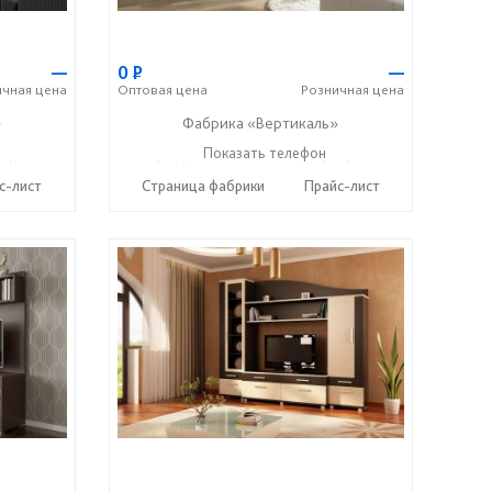
—
0
Р
—
ичная
цена
Оптовая
цена
Розничная
цена
»
Фабрика «Вертикаль»
27) 38-003-77
+7 (927) 38-059-88
Показать телефон
+7 (927) 38-003-77
☎
☎
с-лист
Страница фабрики
Прайс-лист