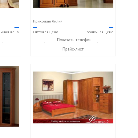
Прихожая Лилия
—
—
—
ичная
цена
Оптовая
цена
Розничная
цена
8) 158-33-84
+7 (928) 229-52-42
Показать телефон
+7 (928) 158-33-84
☎
☎
Прайс-лист