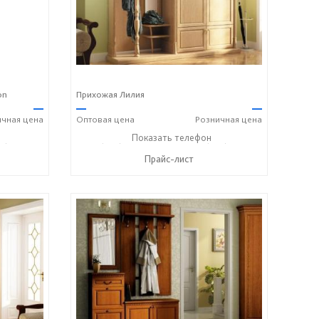
on
Прихожая Лилия
—
—
—
ичная
цена
Оптовая
цена
Розничная
цена
8) 158-33-84
+7 (928) 229-52-42
Показать телефон
+7 (928) 158-33-84
☎
☎
Прайс-лист