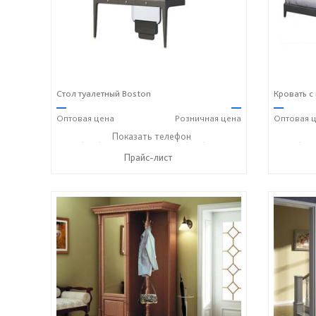
Стол туалетный Boston
Кровать с
—
—
—
Оптовая
цена
Розничная
цена
Оптовая
ц
+7 (928) 229-52-42
Показать телефон
+7 (928) 158-33-84
+7 (928
☎
☎
☎
Прайс-лист