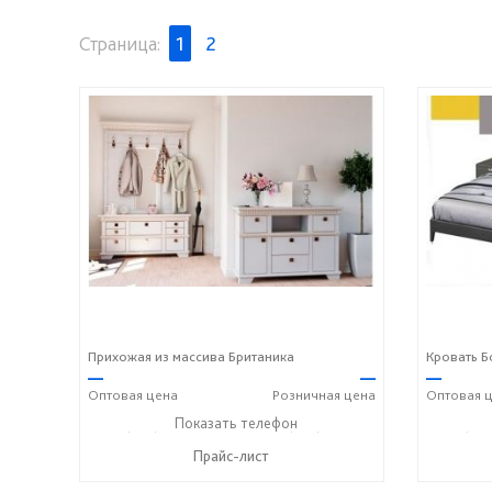
Страница:
1
2
Прихожая из массива Британика
Кровать Б
—
—
—
Оптовая
цена
Розничная
цена
Оптовая
ц
+7 (928) 229-52-42
Показать телефон
+7 (928) 158-33-84
+7 (928
☎
☎
☎
Прайс-лист