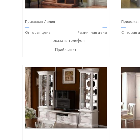
Прихожая Лилия
Прихожая
—
—
—
Оптовая
цена
Розничная
цена
Оптовая
ц
+7 (928) 229-52-42
Показать телефон
+7 (928) 158-33-84
+7 (928
☎
☎
☎
Прайс-лист