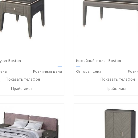
урет Boston
Кофейный столик Boston
—
—
ена
Розничная
цена
Оптовая
цена
Розн
) 229-52-42
Показать телефон
+7 (928) 158-33-84
+7 (928) 229-52-42
Показать телефон
+7 (92
☎
☎
☎
Прайс-лист
Прайс-лист