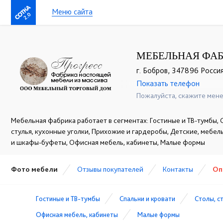
Меню сайта
2.0
МЕБЕЛЬНАЯ ФАБ
г. Бобров, 347896 Россия
Показать телефон
+7 (928) 229-52-42
☎
Пожалуйста, скажите мене
Мебельная фабрика работает в сегментах: Гостиные и ТВ-тумбы, С
стулья, кухонные уголки, Прихожие и гардеробы, Детские, мебел
и шкафы-буфеты, Офисная мебель, кабинеты, Малые формы
Фото мебели
Отзывы покупателей
Контакты
Оп
Гостиные и ТВ-тумбы
Спальни и кровати
Столы, с
Офисная мебель, кабинеты
Малые формы