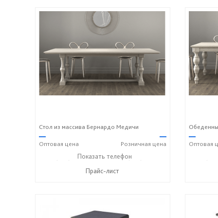
Стол из массива Бернардо Медичи
Обеденный
—
—
—
Оптовая
цена
Розничная
цена
Оптовая
ц
+7 (928) 229-52-42
Показать телефон
+7 (928) 158-33-84
+7 (928
☎
☎
☎
Прайс-лист