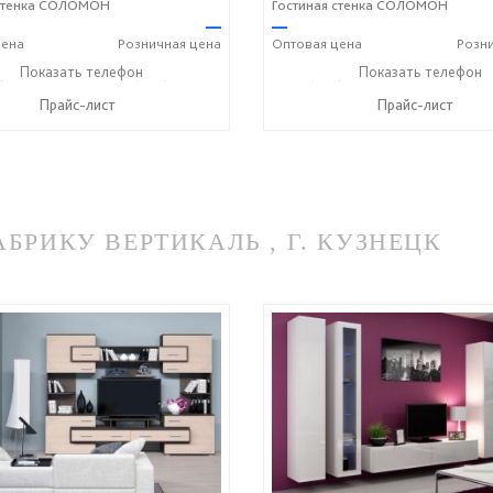
 стенка СОЛОМОН
Гостиная стенка СОЛОМОН
—
—
ена
Розничная
цена
Оптовая
цена
Розн
) 229-52-42
Показать телефон
+7 (928) 158-33-84
+7 (928) 229-52-42
Показать телефон
+7 (92
☎
☎
☎
Прайс-лист
Прайс-лист
РИКУ ВЕРТИКАЛЬ , Г. КУЗНЕЦК