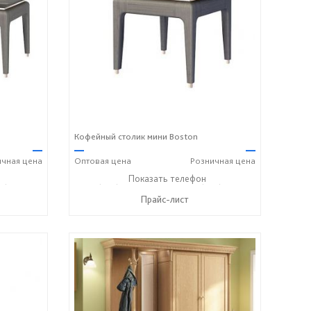
Кофейный столик мини Boston
—
—
—
ичная
цена
Оптовая
цена
Розничная
цена
8) 158-33-84
+7 (928) 229-52-42
Показать телефон
+7 (928) 158-33-84
☎
☎
Прайс-лист