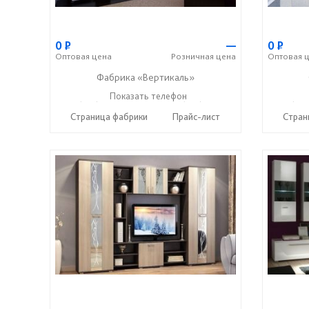
0
Р
—
0
Р
Оптовая
цена
Розничная
цена
Оптовая
ц
Фабрика «Вертикаль»
+7 (927) 38-059-88
Показать телефон
+7 (927) 38-003-77
+7 (927
☎
☎
☎
Страница фабрики
Прайс-лист
Стран