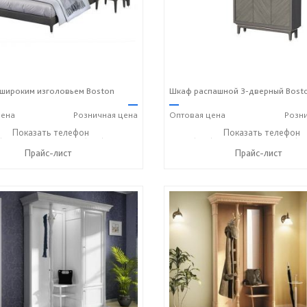
 широким изголовьем Boston
Шкаф распашной 3-дверный Bost
—
—
ена
Розничная
цена
Оптовая
цена
Розн
) 229-52-42
Показать телефон
+7 (928) 158-33-84
+7 (928) 229-52-42
Показать телефон
+7 (92
☎
☎
☎
Прайс-лист
Прайс-лист