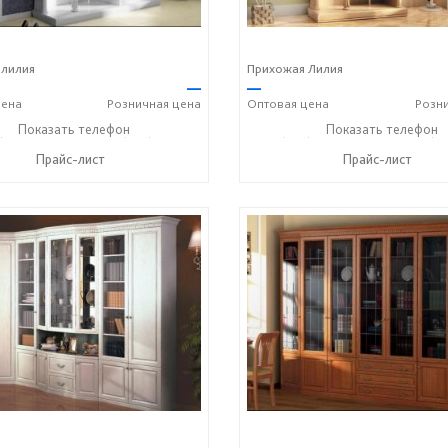
 лилия
Прихожая Лилия
—
—
ена
Розничная
цена
Оптовая
цена
Розн
) 229-52-42
Показать телефон
+7 (928) 158-33-84
+7 (928) 229-52-42
Показать телефон
+7 (92
☎
☎
☎
Прайс-лист
Прайс-лист