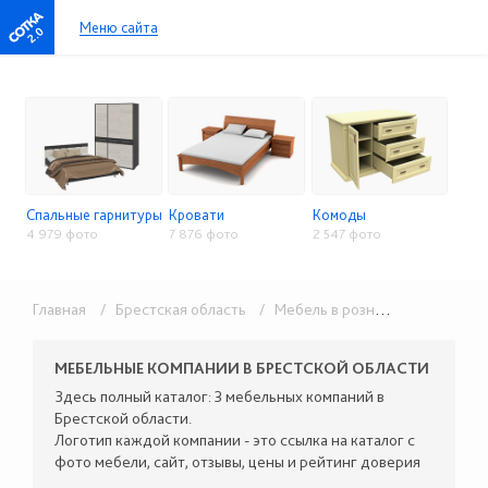
Меню сайта
2.0
Спальные гарнитуры
Кровати
Комоды
4 979 фото
7 876 фото
2 547 фото
Главная
/ Брестская область
/ Мебель в розницу
/ Спальни 
МЕБЕЛЬНЫЕ КОМПАНИИ В БРЕСТСКОЙ ОБЛАСТИ
Здесь полный каталог: 3 мебельных компаний в
Брестской области.
Логотип каждой компании - это ссылка на каталог с
фото мебели, сайт, отзывы, цены и рейтинг доверия