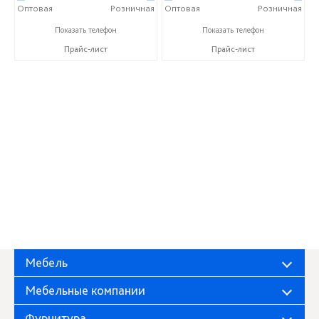
Оптовая
Розничная
Оптовая
Розничная
+7 (4832) 78-88-05
+7 (4832) 78-88-05
Показать телефон
Показать телефон
Прайс-лист
Прайс-лист
Мебель
Мебельные компании
Фурнитура