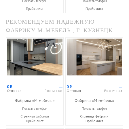
+7 (953) 295-01-75
+7 (953) 295-01-75
Показать телефон
Показать телефон
Прайс-лист
Прайс-лист
РЕКОМЕНДУЕМ НАДЕЖНУЮ
ФАБРИКУ М-МЕБЕЛЬ , Г. КУЗНЕЦК
0
Р
—
0
Р
—
Оптовая
Розничная
Оптовая
Розничная
Фабрика «М-мебель»
Фабрика «М-мебель»
+7 (902) 349-19-19
+7 (902) 349-19-19
Показать телефон
Показать телефон
Страница фабрики
Страница фабрики
Прайс-лист
Прайс-лист