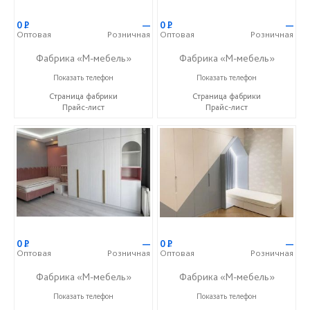
0
Р
—
0
Р
—
Оптовая
Розничная
Оптовая
Розничная
Фабрика «М-мебель»
Фабрика «М-мебель»
+7 (902) 349-19-19
+7 (902) 349-19-19
Показать телефон
Показать телефон
Страница фабрики
Страница фабрики
Прайс-лист
Прайс-лист
0
Р
—
0
Р
—
Оптовая
Розничная
Оптовая
Розничная
Фабрика «М-мебель»
Фабрика «М-мебель»
+7 (902) 349-19-19
+7 (902) 349-19-19
Показать телефон
Показать телефон