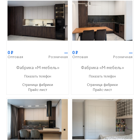
0
Р
—
0
Р
—
Оптовая
Розничная
Оптовая
Розничная
Фабрика «М-мебель»
Фабрика «М-мебель»
+7 (902) 349-19-19
+7 (902) 349-19-19
Показать телефон
Показать телефон
Страница фабрики
Страница фабрики
Прайс-лист
Прайс-лист