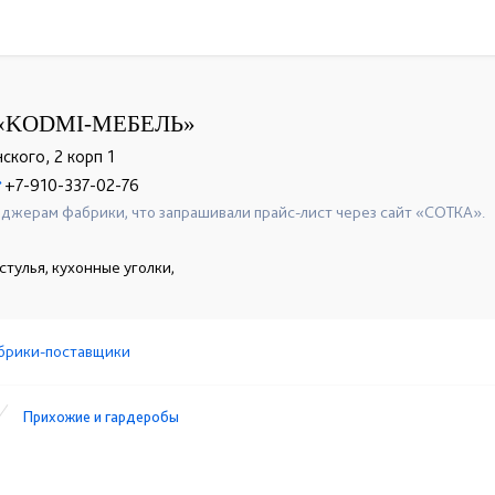
«KODMI-МЕБЕЛЬ»
нского, 2 корп 1
+7-910-337-02-76
☎
джерам фабрики, что запрашивали прайс-лист через сайт «СОТКА».
стулья, кухонные уголки,
брики-поставщики
Прихожие и гардеробы