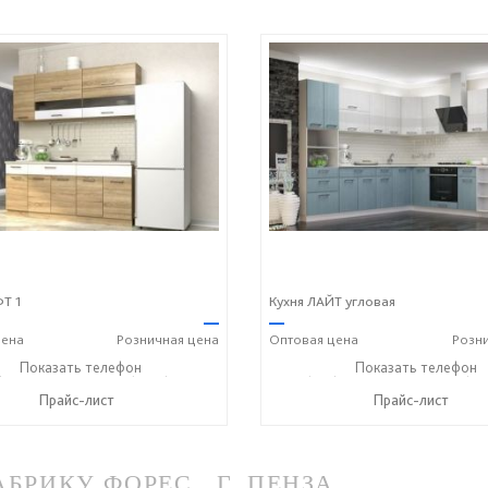
Т 1
Кухня ЛАЙТ угловая
—
—
ена
Розничная
цена
Оптовая
цена
Розн
) 396 23 62
Показать телефон
+7 (8352) 70 03 63
+7 (937) 396 23 62
Показать телефон
+7 (83
☎
☎
☎
Прайс-лист
Прайс-лист
РИКУ ФОРЕС , Г. ПЕНЗА