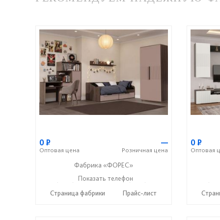
0
Р
—
0
Р
Оптовая
цена
Розничная
цена
Оптовая
ц
Фабрика «ФОРЕС»
+7 (8412) 73-85-16
Показать телефон
+7 (8412) 20-22-62
+7 (841
☎
☎
☎
Страница фабрики
Прайс-лист
Стран