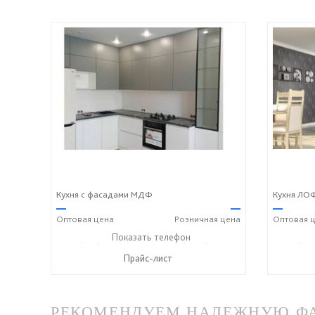
Кухня с фасадами МДФ
Кухня ЛОФ
—
—
—
Оптовая
цена
Розничная
цена
Оптовая
ц
+7 (937) 396 23 62
Показать телефон
+7 (8352) 70 03 63
+7 (937
☎
☎
☎
Прайс-лист
РЕКОМЕНДУЕМ НАДЕЖНУЮ ФАБ