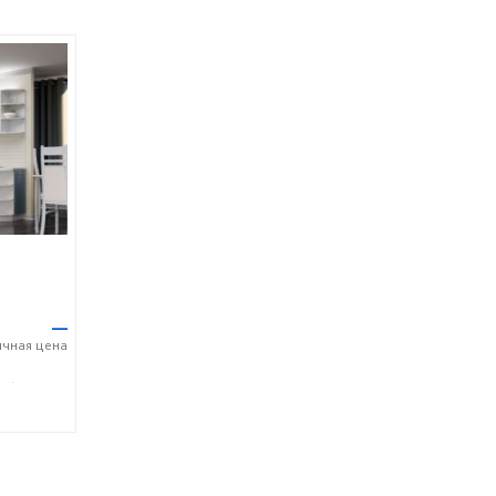
—
ичная
цена
52) 70 03 63