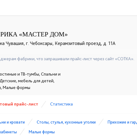
РИКА «МАСТЕР ДОМ»
а Чувашия, г. Чебоксары, Керамзитовый проезд, д. 11А
+7 (8352) 70 03 63
☎
джерам фабрики, что запрашивали прайс-лист через сайт «СОТКА».
остиные и ТВ-тумбы, Спальни и
 Детские, мебель для детей,
ы, Малые формы
товый прайс-лист
Статистика
ьни и кровати
Столы, стулья, кухонные уголки
Прихожие и га
кабинеты
Малые формы