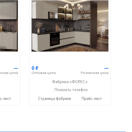
—
0
Р
—
ичная
цена
Оптовая
цена
Розничная
цена
Фабрика «ФОРЕС»
12) 20-22-62
+7 (8412) 73-85-16
Показать телефон
+7 (8412) 20-22-62
☎
☎
с-лист
Страница фабрики
Прайс-лист