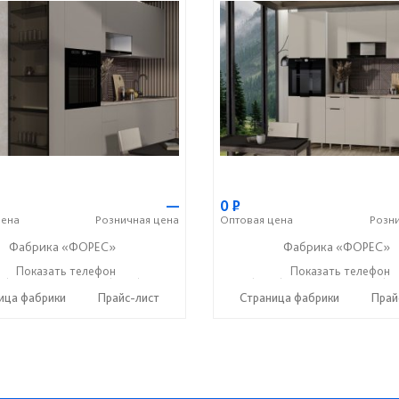
—
0
Р
ена
Розничная
цена
Оптовая
цена
Розн
Фабрика «ФОРЕС»
Фабрика «ФОРЕС»
2) 73-85-16
Показать телефон
+7 (8412) 20-22-62
+7 (8412) 73-85-16
Показать телефон
+7 (84
☎
☎
☎
ица фабрики
Прайс-лист
Страница фабрики
Прай