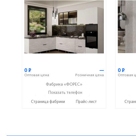
0
Р
—
0
Р
Оптовая
цена
Розничная
цена
Оптовая
ц
Фабрика «ФОРЕС»
+7 (8412) 73-85-16
Показать телефон
+7 (8412) 20-22-62
+7 (841
☎
☎
☎
Страница фабрики
Прайс-лист
Стран