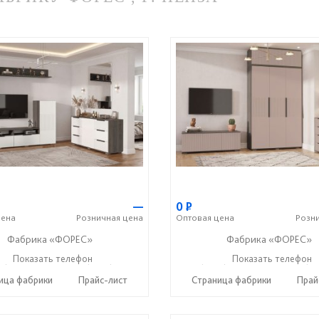
—
0
Р
ена
Розничная
цена
Оптовая
цена
Розн
Фабрика «ФОРЕС»
Фабрика «ФОРЕС»
2) 73-85-16
Показать телефон
+7 (8412) 20-22-62
+7 (8412) 73-85-16
Показать телефон
+7 (84
☎
☎
☎
ица фабрики
Прайс-лист
Страница фабрики
Прай