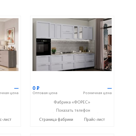
—
0
Р
—
ичная
цена
Оптовая
цена
Розничная
цена
Фабрика «ФОРЕС»
12) 20-22-62
+7 (8412) 73-85-16
Показать телефон
+7 (8412) 20-22-62
☎
☎
с-лист
Страница фабрики
Прайс-лист