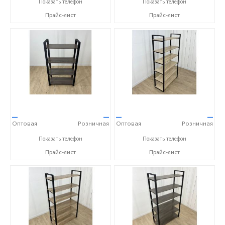
+7 (905) 343-57-71
+7 (905) 343-57-71
Показать телефон
Показать телефон
Прайс-лист
Прайс-лист
—
—
—
—
Оптовая
Розничная
Оптовая
Розничная
+7 (905) 343-57-71
+7 (905) 343-57-71
Показать телефон
Показать телефон
Прайс-лист
Прайс-лист