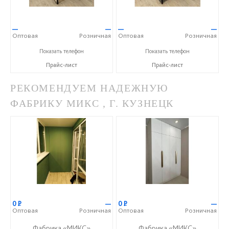
—
—
—
—
Оптовая
Розничная
Оптовая
Розничная
+7 (905) 343-57-71
+7 (905) 343-57-71
Показать телефон
Показать телефон
Прайс-лист
Прайс-лист
РЕКОМЕНДУЕМ НАДЕЖНУЮ
ФАБРИКУ МИКС , Г. КУЗНЕЦК
0
Р
—
0
Р
—
Оптовая
Розничная
Оптовая
Розничная
Фабрика «МИКС»
Фабрика «МИКС»