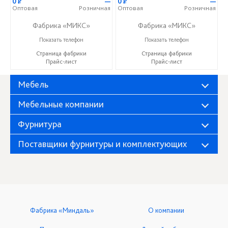
0
Р
—
0
Р
—
Оптовая
Розничная
Оптовая
Розничная
Фабрика «МИКС»
Фабрика «МИКС»
+7 (937) 423-36-37
+7 (937) 423-36-37
Показать телефон
Показать телефон
Страница фабрики
Страница фабрики
Прайс-лист
Прайс-лист
Мебель
Мебельные компании
Фурнитура
Поставщики фурнитуры и комплектующих
Фабрика «Миндаль»
О компании