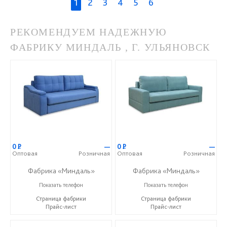
1
2
3
4
5
6
РЕКОМЕНДУЕМ НАДЕЖНУЮ
ФАБРИКУ МИНДАЛЬ , Г. УЛЬЯНОВСК
0
Р
—
0
Р
—
Оптовая
Розничная
Оптовая
Розничная
Фабрика «Миндаль»
Фабрика «Миндаль»
+7 (927) 630-62-82
+7 (927) 630-62-82
Показать телефон
Показать телефон
Страница фабрики
Страница фабрики
Прайс-лист
Прайс-лист