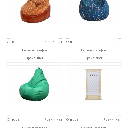
—
—
—
—
Оптовая
Розничная
Оптовая
Розничная
+7 (351) 277-75-62
+7 (351) 277-75-62
Показать телефон
Показать телефон
Прайс-лист
Прайс-лист
—
—
—
—
Оптовая
Розничная
Оптовая
Розничная
+7 (351) 277-75-62
+7 (351) 277-75-62