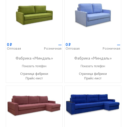
0
Р
—
0
Р
—
Оптовая
Розничная
Оптовая
Розничная
Фабрика «Миндаль»
Фабрика «Миндаль»
+7 (927) 630-62-82
+7 (927) 630-62-82
Показать телефон
Показать телефон
Страница фабрики
Страница фабрики
Прайс-лист
Прайс-лист