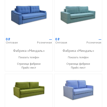
0
Р
—
0
Р
—
Оптовая
Розничная
Оптовая
Розничная
Фабрика «Миндаль»
Фабрика «Миндаль»
+7 (927) 630-62-82
+7 (927) 630-62-82
Показать телефон
Показать телефон
Страница фабрики
Страница фабрики
Прайс-лист
Прайс-лист