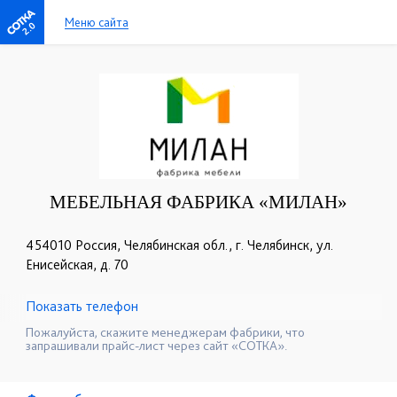
Меню сайта
2.0
МЕБЕЛЬНАЯ ФАБРИКА «МИЛАН»
454010 Россия, Челябинская обл., г. Челябинск, ул.
Енисейская, д. 70
Показать телефон
+7 (351) 259-38-71
+7 (351) 259-38-16
☎
☎
Пожалуйста, скажите менеджерам фабрики, что
запрашивали прайс-лист через сайт «СОТКА».