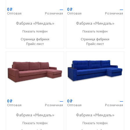
0
Р
—
0
Р
—
Оптовая
Розничная
Оптовая
Розничная
Фабрика «Миндаль»
Фабрика «Миндаль»
+7 (927) 630-62-82
+7 (927) 630-62-82
Показать телефон
Показать телефон
Страница фабрики
Страница фабрики
Прайс-лист
Прайс-лист
0
Р
—
0
Р
—
Оптовая
Розничная
Оптовая
Розничная
Фабрика «Миндаль»
Фабрика «Миндаль»
+7 (927) 630-62-82
+7 (927) 630-62-82
Показать телефон
Показать телефон