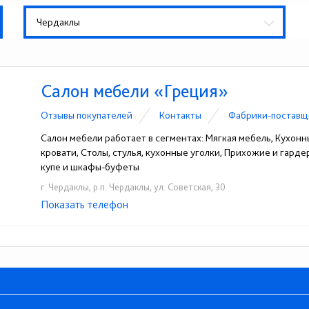
Чердаклы
Салон мебели «Греция»
Отзывы покупателей
Контакты
Фабрики-поставщ
Салон мебели работает в сегментах: Мягкая мебель, Кухонн
кровати, Столы, стулья, кухонные уголки, Прихожие и гард
купе и шкафы-буфеты
г. Чердаклы, р.п. Чердаклы, ул. Советская, 30
Показать телефон
+7 (927) 802-84-54
☎