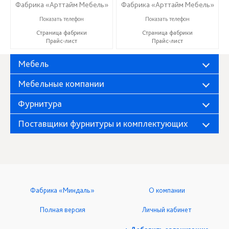
Фабрика «Арттайм Мебель»
Фабрика «Арттайм Мебель»
+7 (800) 201-23-49
+7 (800) 201-23-49
Показать телефон
Показать телефон
Страница фабрики
Страница фабрики
Прайс-лист
Прайс-лист
Мебель
Мебельные компании
Фурнитура
Поставщики фурнитуры и комплектующих
Фабрика «Миндаль»
О компании
Полная версия
Личный кабинет