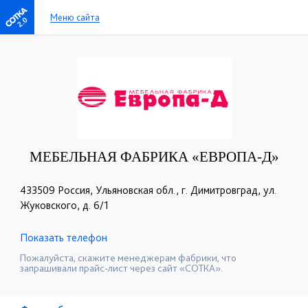
Меню сайта
2.0
МЕБЕЛЬНАЯ ФАБРИКА «ЕВРОПА-Д»
433509 Россия, Ульяновская обл., г. Димитровград, ул.
Жуковского, д. 6/1
Показать телефон
+7 (84235) 5-57-31
+7 (800) 777-46-50
☎
☎
Пожалуйста, скажите менеджерам фабрики, что
запрашивали прайс-лист через сайт «СОТКА».