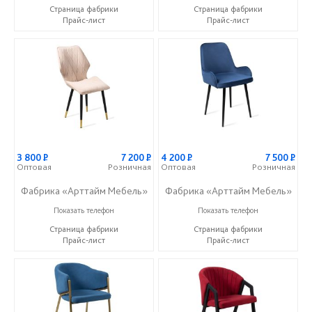
Страница фабрики
Страница фабрики
Прайс-лист
Прайс-лист
3 800
Р
7 200
Р
4 200
Р
7 500
Р
Оптовая
Розничная
Оптовая
Розничная
Фабрика «Арттайм Мебель»
Фабрика «Арттайм Мебель»
+7 (800) 201-23-49
+7 (800) 201-23-49
Показать телефон
Показать телефон
Страница фабрики
Страница фабрики
Прайс-лист
Прайс-лист