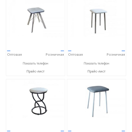
—
—
—
—
Оптовая
Розничная
Оптовая
Розничная
+7 (84235) 5-57-31
+7 (84235) 5-57-31
Показать телефон
Показать телефон
Прайс-лист
Прайс-лист
—
—
—
—