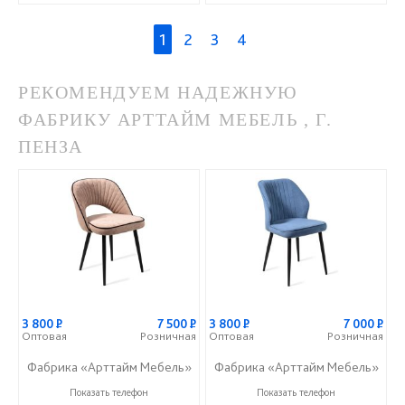
1
2
3
4
РЕКОМЕНДУЕМ НАДЕЖНУЮ
ФАБРИКУ АРТТАЙМ МЕБЕЛЬ , Г.
ПЕНЗА
3 800
Р
7 500
Р
3 800
Р
7 000
Р
Оптовая
Розничная
Оптовая
Розничная
Фабрика «Арттайм Мебель»
Фабрика «Арттайм Мебель»
+7 (800) 201-23-49
+7 (800) 201-23-49
Показать телефон
Показать телефон