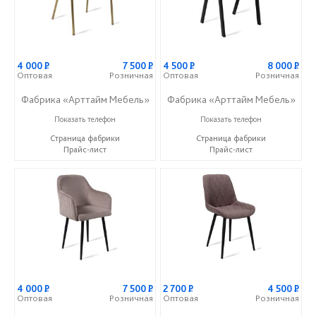
4 000
Р
7 500
Р
4 500
Р
8 000
Р
Оптовая
Розничная
Оптовая
Розничная
Фабрика «Арттайм Мебель»
Фабрика «Арттайм Мебель»
+7 (800) 201-23-49
+7 (800) 201-23-49
Показать телефон
Показать телефон
Страница фабрики
Страница фабрики
Прайс-лист
Прайс-лист
4 000
Р
7 500
Р
2 700
Р
4 500
Р
Оптовая
Розничная
Оптовая
Розничная