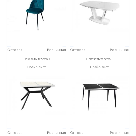
—
—
—
—
Оптовая
Розничная
Оптовая
Розничная
+7 (84235) 5-57-31
+7 (84235) 5-57-31
Показать телефон
Показать телефон
Прайс-лист
Прайс-лист
—
—
—
—
Оптовая
Розничная
Оптовая
Розничная